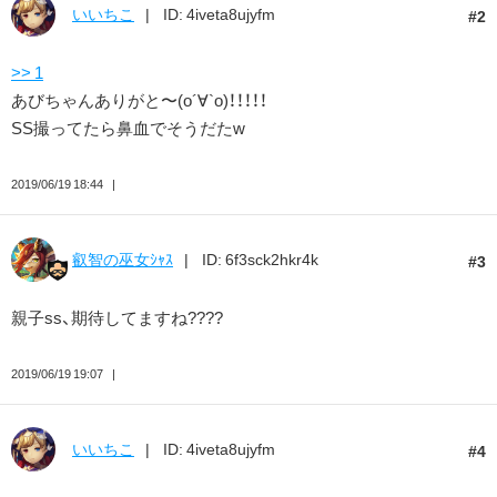
いいちこ
ID: 4iveta8ujyfm
2
>> 1
あびちゃんありがと〜(о´∀`о)！！！！！
SS撮ってたら鼻血でそうだたw
2019/06/19 18:44
叡智の巫女ｼｬｽ
ID: 6f3sck2hkr4k
3
親子ss、期待してますね????
2019/06/19 19:07
いいちこ
ID: 4iveta8ujyfm
4