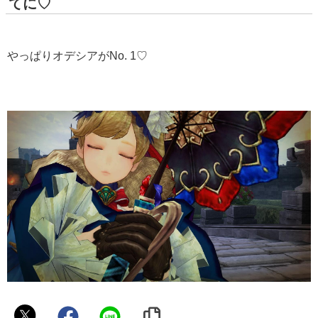
てに♡
やっぱりオデシアがNo. 1♡
い