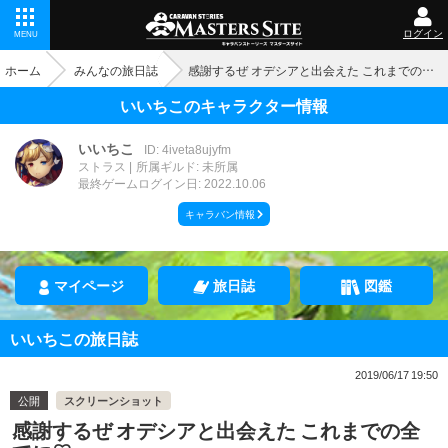
ログイン
MENU
ホーム
みんなの旅日誌
感謝するぜ オデシアと出会えた これまでの全てに♡
いいちこのキャラクター情報
いいちこ
ID: 4iveta8ujyfm
ストラス
所属ギルド: 未所属
最終ゲームログイン日: 2022.10.06
キャラバン情報
マイページ
旅日誌
図鑑
いいちこの旅日誌
2019/06/17 19:50
公開
スクリーンショット
感謝するぜ オデシアと出会えた これまでの全