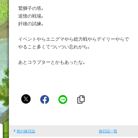
鷲獅子の塔。
追憶の戦場。
奸雄の試練。
イベントやらエニグマやら総力戦やらデイリーやらで
やること多くてついつい忘れがち。
あとコラプターとかもあったな。
ゴ
ル
ド
前の旅日誌
旅日誌一覧