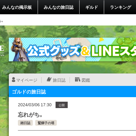
みんなの掲示板
みんなの旅日誌
ギルド
ランキング
ち。
マイページ
旅日誌
図鑑
ゴルドの旅日誌
2024/03/06 17:30
公開
忘れがち。
雑日誌
鷲獅子の塔