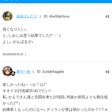
温泉ぱんだ♧
ID: r8w3fqb3sryr
1
強くなりたい。
と、しみじみ思う結果でした(*´ｰ｀)ゞ
よし。がんばるぞ♪
2018/02/06 03:23
鼻ｸｿ一発
ID: 2czbjk9aggbb
2
楽しかったね～ヽ(≧▽≦)ﾉ"
オオイヌ討伐成功！めでたい！
私、かえでさん達と共闘出来た討伐回、何故か前回よりも順位低
かった(^^；
結構長くもったのになー。ディランが実は弱かったのか？？？ｗ