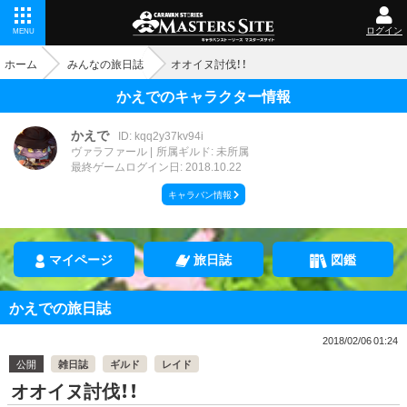
ログイン
MENU
ホーム
みんなの旅日誌
オオイヌ討伐！！
かえでのキャラクター情報
かえで
ID: kqq2y37kv94i
ヴァラファール
所属ギルド: 未所属
最終ゲームログイン日: 2018.10.22
キャラバン情報
マイページ
旅日誌
図鑑
かえでの旅日誌
2018/02/06 01:24
公開
雑日誌
ギルド
レイド
オオイヌ討伐！！