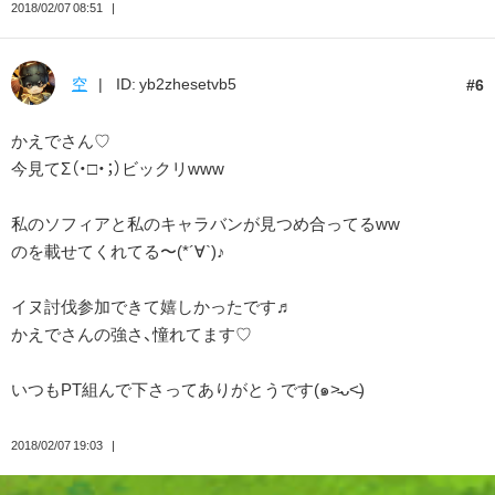
2018/02/07 08:51
空
ID: yb2zhesetvb5
6
かえでさん♡
今見てΣ（・□・；）ビックリwww
私のソフィアと私のキャラバンが見つめ合ってるww
のを載せてくれてる〜(*´∀`)♪
イヌ討伐参加できて嬉しかったです♬
かえでさんの強さ、憧れてます♡
いつもPT組んで下さってありがとうです(๑˃̵ᴗ˂̵)
2018/02/07 19:03