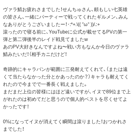
ヴァラ鯖お疲れさまでした！せんちゅさん、頼もしい七英雄
の皆さん、一緒にパーティーで戦ってくれたギルメン、みん
なありがとうございましたー！･:*+.\(( °ω° ))/.:+
滾ったので寝る前に、YouTubeに公式が載せてるPVの第一
弾と第二弾後半のレイド戦見てましたw
あのPV大好きなんですよね〜戦い方もなんか今日のヴァラ
鯖みたいだ！（相手カニだけど！
奇跡的にキャラバンが範囲に三発耐えてくれて、（または遠
くて当たらなかった分とかあったのか？）キャラも耐えてく
れたので今までで一番長く戦えました。
まだまだ上位の皆様にはほど遠いですが、イヌで89位まで上
がれたのは初めてだと思うので個人的ベストを尽くせてよ
かったです！
0%になってイヌが消えてく瞬間は滾りました！おつかれさ
までした！