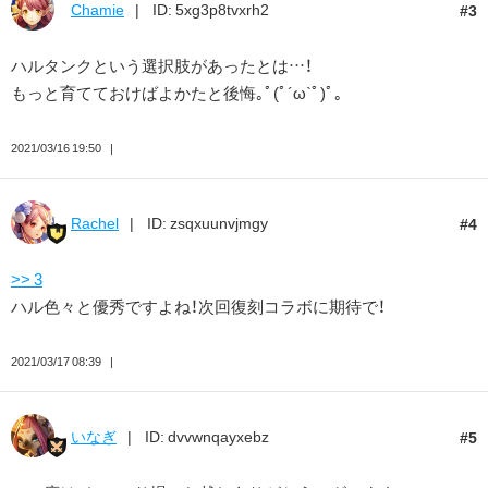
Chamie
ID: 5xg3p8tvxrh2
3
ハルタンクという選択肢があったとは…！
もっと育てておけばよかたと後悔｡ﾟ(ﾟ´ω`ﾟ)ﾟ｡
2021/03/16 19:50
Rachel
ID: zsqxuunvjmgy
4
>> 3
ハル色々と優秀ですよね！次回復刻コラボに期待で！
2021/03/17 08:39
いなぎ
ID: dvvwnqayxebz
5