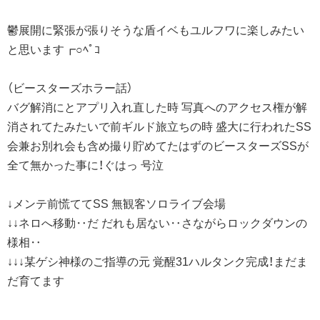
鬱展開に緊張が張りそうな盾イベもユルフワに楽しみたい
と思います┏○ﾍﾟｺ
（ビースターズホラー話）
バグ解消にとアプリ入れ直した時 写真へのアクセス権が解
消されてたみたいで前ギルド旅立ちの時 盛大に行われたSS
会兼お別れ会も含め撮り貯めてたはずのビースターズSSが
全て無かった事に！ぐはっ 号泣
↓メンテ前慌ててSS 無観客ソロライブ会場
↓↓ネロへ移動‥だ だれも居ない‥さながらロックダウンの
様相‥
↓↓↓某ゲシ神様のご指導の元 覚醒31ハルタンク完成！まだま
だ育てます