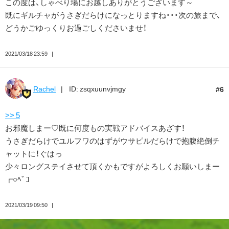
この度は、しゃべり場にお越しありがとうございます～
既にギルチャがうさぎだらけになっとりますね・・・次の旅まで、
どうかごゆっくりお過ごしくださいませ！
2021/03/18 23:59
Rachel
ID: zsqxuunvjmgy
6
>> 5
お邪魔しまー♡既に何度もの実戦アドバイスあざす！
うさぎだらけでユルフワのはずがウサピルだらけで抱腹絶倒チ
ャットに！ぐはっ
少々ロングステイさせて頂くかもですがよろしくお願いしまー
┏○ﾍﾟｺ
2021/03/19 09:50