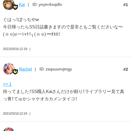
Kai
ID: ynyirr4xvp8v
1
ぐはっ！ぼっちやw
今日帰ったらSS日誌書きますので是非ともご覧くださいな〜
( ⊙ ⊙)ง ━ｼｬｹ！┐( ⊙ ⊙) ━ｵｶｶ！
2021/03/16 12:19
Rachel
ID: zsqxuunvjmgy
2
>> 1
待ってました！SS職人Kaiさんだけが頼り！ライブラリー見て真
っ青！てゅかシャケオカカメンタイコ！
2021/03/16 12:24