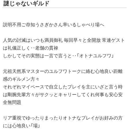
謎じゃないギルド
説明不用ご存知うさぎかさん率いるしゃべり場へ
人気の討滅はいつも満員御礼 毎回早々と全開放 常連ゲスト
は礼儀正しく‥老舗の貫禄
しかしてその実態は一言で言うと‥「オトナユルフワ」
元祖天然系マスターのユルフワトークに絡む心地良い距離
感のギルメン方々
それぞれマイペースで自立したプレイを主にいざと言う時
は剛腕先輩方々がサクッとキャリーしてくれ何事も安心安
全無問題
リア重視でゆったりまったりオトナなプレイがお好みの方
には心地良い「場」