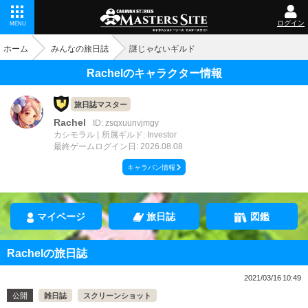
ログイン
MENU
ホーム
みんなの旅日誌
謎じゃないギルド
Rachelのキャラクター情報
旅日誌マスター
Rachel
ID: zsqxuunvjmgy
カシモラル
所属ギルド: Investor
最終ゲームログイン日: 2026.08.08
キャラバン情報
マイページ
旅日誌
図鑑
Rachelの旅日誌
2021/03/16 10:49
公開
雑日誌
スクリーンショット