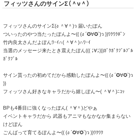
フィッツさんのサインΣ（＾ν＾）
フィッツさんのサインΣ(ง ＾∀＾)ว 届いたぽん
ついったのやつ当たったぽんよ〜(( (ง ´✪∀✪`)ว ))ﾜｸﾜｸﾎﾟﾝ
竹内良太さんだよぽんﾜｰｲ∩( ＾∀＾)∩ﾜｰｲ
当選のメッセージ来たとき震えたぽん((( ；∀；)))ｶﾞｸｶﾞｸﾌﾞﾙﾌﾞﾙ
ｶﾞｸﾌﾞﾙ
サイン貰ったの初めてだから感動したぽんよ〜(( (ง ´✪∀✪`)ว
))
フィッツさん好きなキャラだから嬉しぽん〜( ＾∀＾)ﾆｺｯ
BPも4番目に強くなったぽん( ＾∀＾)どやぁ
イベントキャラだから 武器もアニマもなかなか集まらない
けどぽん
ごんばって育てるぽんよ〜(( (ง ´✪∀✪`)ว ))ﾜｸﾜｸ