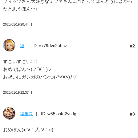
フィッツさん大好きなミフネさんに当たってほんとうによかっ
たと思うぽん…♪
2020/01/19 20:44
綾
ID: ex79dvc2uhsz
2
すごいすごい！！！
おめでぽん〜(ノ´∀｀)ノ
お祝いにガレガのパンつ(ﾉ*>∀<)ﾉ▽
2020/01/19 22:37
編集長
ID: w55zx4d2vsdg
3
おめぽん(●´∀｀人´∀｀○)