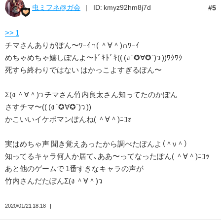
虫ミフネ@ガ会
ID: kmyz92hm8j7d
5
>> 1
チマさんありがぽん〜ﾜｰｲ∩( ＾∀＾)∩ﾜｰｲ
めちゃめちゃ嬉しぽんよ〜ﾄﾞｷﾄﾞｷ(( (ง ´✪∀✪`)ว ))ﾜｸﾜｸ
死すら終わりではない はかっこよすぎるぽん〜
Σ(ง ＾∀＾)ว チマさん竹内良太さん知ってたのかぽん
さすチマ〜(( (ง ´✪∀✪`)ว ))
かこいいイケボマンぽんね( ＾∀＾)ﾆｺｫ
実はめちゃ声 聞き覚えあったから調べたぽんよ（＾ν＾）
知ってるキャラ何人か居て、ああ〜ってなったぽん( ＾∀＾)ﾆｺｯ
あと他のゲームで 1番すきなキャラの声が
竹内さんだたぽんΣ(ง ＾∀＾)ว
2020/01/21 18:18