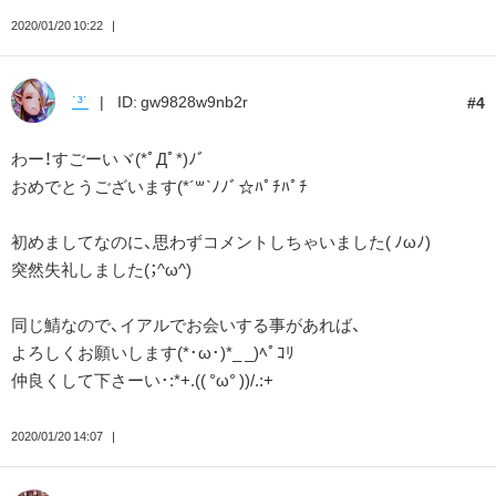
2020/01/20 10:22
˙³˙
ID: gw9828w9nb2r
4
わー！すごーいヾ(*ﾟДﾟ*)ﾉﾞ
おめでとうございます(*´꒳`ﾉﾉﾞ☆ﾊﾟﾁﾊﾟﾁ
初めましてなのに、思わずコメントしちゃいました( ﾉωﾉ)
突然失礼しました(；^ω^)
同じ鯖なので、イアルでお会いする事があれば、
よろしくお願いします(*･ω･)*_ _)ﾍﾟｺﾘ
仲良くして下さーい･:*+.(( °ω° ))/.:+
2020/01/20 14:07