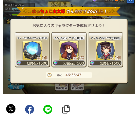
虫
ミ
フ
ネ