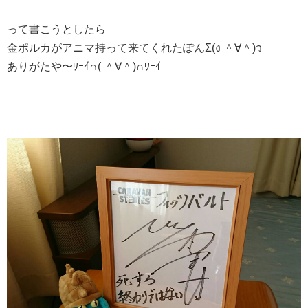
って書こうとしたら
金ポルカがアニマ持って来てくれたぽんΣ(ง ＾∀＾)ว
ありがたや〜ﾜｰｲ∩( ＾∀＾)∩ﾜｰｲ