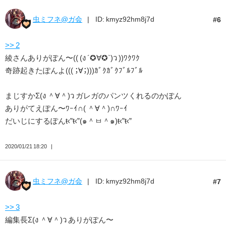
虫ミフネ@ガ会
ID: kmyz92hm8j7d
6
>> 2
綾さんありがぽん〜(( (ง ´✪∀✪`)ว ))ﾜｸﾜｸ
奇跡起きたぽんよ((( ；∀；)))ｶﾞｸｶﾞｸﾌﾞﾙﾌﾞﾙ
まじすかΣ(ง ＾∀＾)ว ガレガのパンツくれるのかぽん
ありがてえぽん〜ﾜｰｲ∩( ＾∀＾)∩ﾜｰｲ
だいじにするぽんŧ‹”ŧ‹”(๑＾ㅂ＾๑)ŧ‹”ŧ‹”
2020/01/21 18:20
虫ミフネ@ガ会
ID: kmyz92hm8j7d
7
>> 3
編集長Σ(ง ＾∀＾)ว ありがぽん〜