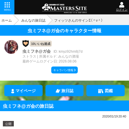
ログイン
MENU
ホーム
みんなの旅日誌
フィッツさんのサインΣ（＾ν＾）
虫ミフネ@ガ会のキャラクター情報
10いいね達成
虫ミフネ@ガ会
ID: kmyz92hm8j7d
ストラス
所属ギルド: みんなの酒場
最終ゲームログイン日: 2026.08.06
キャラバン情報
マイページ
旅日誌
図鑑
虫ミフネ@ガ会の旅日誌
2020/01/19 20:40
公開