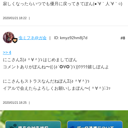
寂しくなったらいつでも優月に戻ってきてぽん(●´∀｀人´∀｀○)
2020/01/21 18:22
虫ミフネ@ガ会
ID: kmyz92hm8j7d
8
>> 4
にこさんΣ(ง ＾∀＾)ว はじめましてぽん
コメントありがぽんね〜(( (ง ´✪∀✪`)ว ))ﾜｸﾜｸ嬉しぽんよ
にこさんもストラスなんだねぽんΣ(ง ＾∀＾)ว
イアルで会えたらよろしくお願いしまぽん〜( ＾∀＾)ﾆｺｯ
2020/01/21 18:25