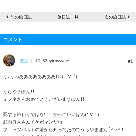
@
ガ
会
前の旅日誌
旅日誌一覧
次の旅日誌
コメント
チマ
ID: 53uytrnyvwue
1
う、うわああああああああ！！！(゜∀゜)
うらやまぽん！！
ミフネさんおめでとうございますぽん！！
死すら終わりではない…かっこいいぽん(*´∀｀)
武内良太さんイケボマンだね
フィッツバルトの前から知ってたのでうらやまぽん（＾ν＾）