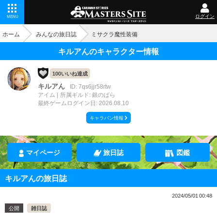
ログイン
MENU
ホーム
みんなの旅日誌
ミサクラ魔性装備
キルアんのキャラクター情報
100いいね達成
キルアん
ID: 7qs6jjr58rtw
アイム
所属ギルド: 銀のばら
最終ゲームログイン日: 2026.08.10
キャラバン情報
マイページ
旅日誌
図鑑
キルアんの旅日誌
2024/05/01 00:48
公開
雑日誌