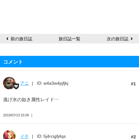
前の旅日誌
旅日誌一覧
次の旅日誌
コメント
アニ
ID: w4a3w4pjfjkj
1
逃げ水の如き属性レイド…
2019/07/13 15:09
イチ
ID: 5j4rcigfj4qs
2