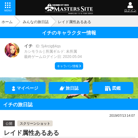
ログイン
MENU
ホーム
みんなの旅日誌
レイド属性あるある
イチのキャラクター情報
イチ
ID: 5j4rcigfj4qs
カシモラル
所属ギルド: 未所属
最終ゲームログイン日: 2020.05.04
キャラバン情報
マイページ
旅日誌
図鑑
イチの旅日誌
2019/07/13 14:07
公開
スクリーンショット
レイド属性あるある