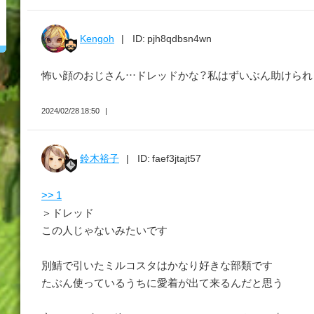
Kengoh
ID: pjh8qdbsn4wn
怖い顔のおじさん…ドレッドかな？私はずいぶん助けられ
2024/02/28 18:50
鈴木裕子
ID: faef3jtajt57
>> 1
＞ドレッド
この人じゃないみたいです
別鯖で引いたミルコスタはかなり好きな部類です
たぶん使っているうちに愛着が出て来るんだと思う