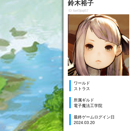
鈴木裕子
ID: faef3jtajt57
ワールド
ストラス
所属ギルド
電子魔法工学院
最終ゲームログイン日
2024.03.20