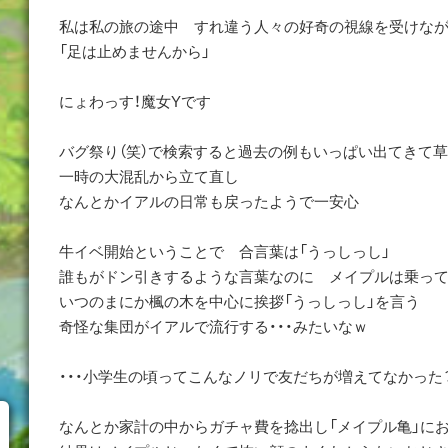
私は私の旅の途中 すれ違う人々の好奇の視線を受けな
「足は止めませんから」
にょわっす！魔女Yです
バグ祭り（笑）で検索すると過去の例もいっぱい出てきて草
一時の大混乱から立て直し
なんとかイアルの日常も戻ったようで一安心
牛イベ開始ということで 合言葉は「うっしっし」
誰もがドン引きするような言葉なのに メイプルは乗っ
いつのまにか楓の木を中心に挨拶「うっしっし」を言う
奇怪な集団がイアルで流行する・・・みたいなｗ
・・・小学生の頃ってこんなノリで友だちが増えてなかった
なんとか家計の中からガチャ費を捻出し「メイプル亀」に