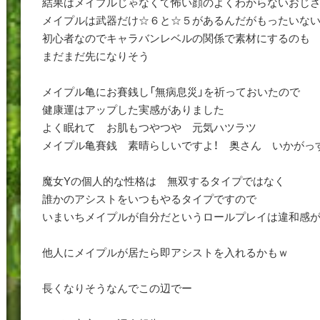
結果はメイプルじゃなくて怖い顔のよくわからないおじさん
メイプルは武器だけ☆６と☆５があるんだがもったいな
初心者なのでキャラバンレベルの関係で素材にするのも
まだまだ先になりそう
メイプル亀にお賽銭し「無病息災」を祈っておいたので
健康運はアップした実感がありました
よく眠れて お肌もつやつや 元気ハツラツ
メイプル亀賽銭 素晴らしいですよ！ 奥さん いかがっ
魔女Yの個人的な性格は 無双するタイプではなく
誰かのアシストをいつもやるタイプですので
いまいちメイプルが自分だというロールプレイは違和感
他人にメイプルが居たら即アシストを入れるかもｗ
長くなりそうなんでこの辺でー