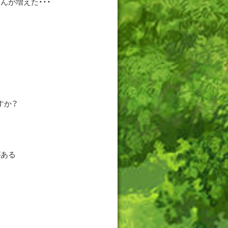
が増えた・・・
い
すか？
がある