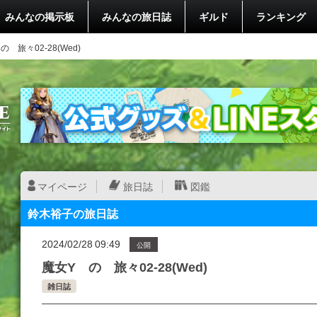
みんなの掲示板
みんなの旅日誌
ギルド
ランキング
の 旅々02-28(Wed)
マイページ
旅日誌
図鑑
鈴木裕子の旅日誌
2024/02/28 09:49
公開
魔女Y の 旅々02-28(Wed)
雑日誌