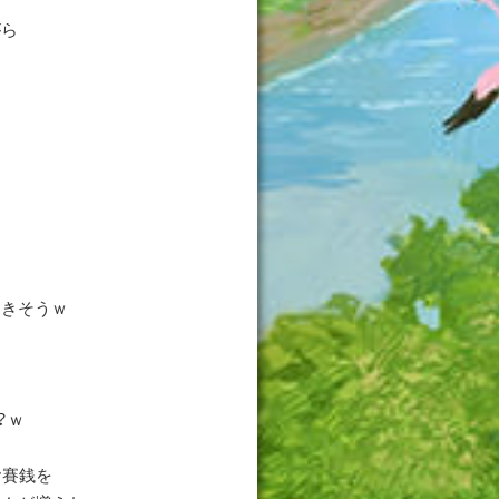
がら
てきそうｗ
？ｗ
お賽銭を