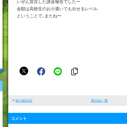
いぜん宣言した課金報告でしたー
金額は高校生のお小遣いでも出せるレベル
ということで、またねー
鈴
木
裕
子
前の旅日誌
旅日誌一覧
コメント