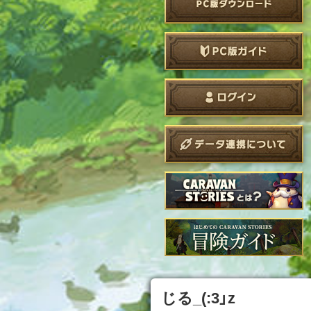
じる_(:3」z