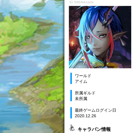
ID: 5t664ekzpetx
ワールド
アイム
所属ギルド
未所属
最終ゲームログイン日
2020.12.26
キャラバン情報