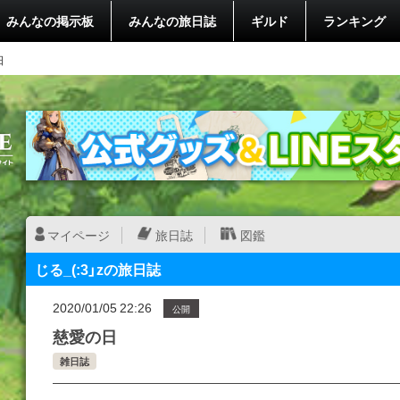
みんなの掲示板
みんなの旅日誌
ギルド
ランキング
日
マイページ
旅日誌
図鑑
じる_(:3」zの旅日誌
2020/01/05 22:26
公開
慈愛の日
雑日誌