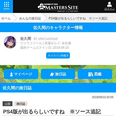
ログイン
MENU
ホーム
みんなの旅日誌
PS4版が出るらしいですね ※ソース追記
佐久間のキャラクター情報
佐久間
ID: ef4x7ud2mjuf
ヴァラファール
所属ギルド: 未所属
最終ゲームログイン日: 2018.09.10
キャラバン情報
マイページ
旅日誌
図鑑
佐久間の旅日誌
2018/09/10 20:05
公開
雑日誌
PS4版が出るらしいですね ※ソース追記