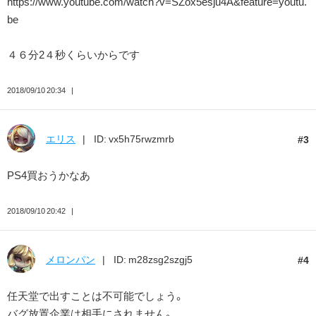
https://www.youtube.com/watch?v=SZox5esju4A&feature=youtu.
be
４６分2４秒くらいからです
2018/09/10 20:34
エリス
ID: vx5h75rwzmrb
3
PS4買おうかなあ
2018/09/10 20:42
メロンパン
ID: m28zsg2szgj5
4
任天堂で出すことは不可能でしょう。
バグ放置企業は相手にされません。