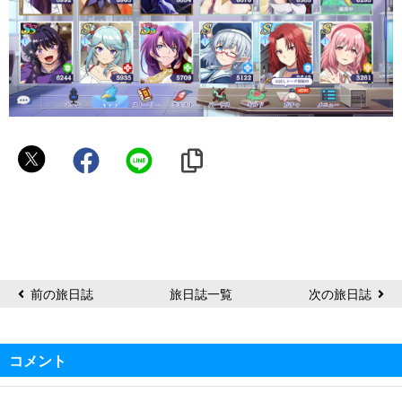
し
ゅ
う‪
۞
鮨
の
子
前の旅日誌
旅日誌一覧
次の旅日誌
コメント