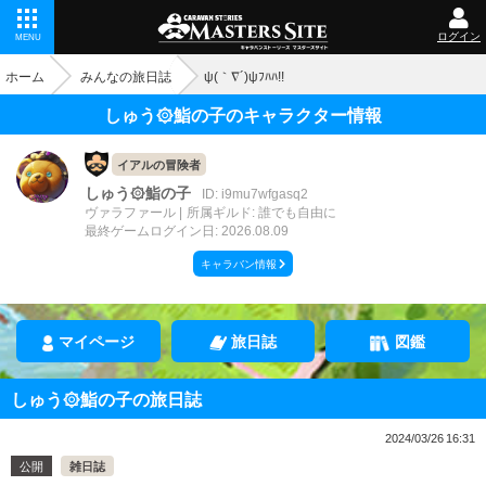
ログイン
MENU
ホーム
みんなの旅日誌
ψ(｀∇´)ψﾌﾊﾊ!!
しゅう‪۞鮨の子のキャラクター情報
イアルの冒険者
しゅう‪۞鮨の子
ID: i9mu7wfgasq2
ヴァラファール
所属ギルド: 誰でも自由に
最終ゲームログイン日: 2026.08.09
キャラバン情報
マイページ
旅日誌
図鑑
しゅう‪۞鮨の子の旅日誌
2024/03/26 16:31
公開
雑日誌