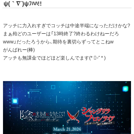
ψ(｀∇´)ψﾌﾊﾊ!!
アッチに力入れすぎでコッチは中途半端になっただけかな?
まぁ殆どのユーザーは「13時終了?終わるわけねーだろ
www」だったろうから、期待を裏切らずってとこねw
がんばれー(棒)
アッチも無課金でほどほど楽しんでます(* ॑ᵕˆ * )