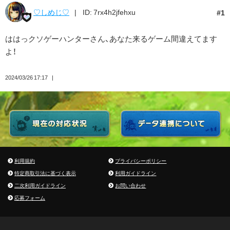
♡しめじ♡
ID: 7rx4h2jfehxu
1
ははっクソゲーハンターさん、あなた来るゲーム間違えてます
よ！
2024/03/26 17:17
利用規約
プライバシーポリシー
特定商取引法に基づく表示
利用ガイドライン
二次利用ガイドライン
お問い合わせ
応募フォーム