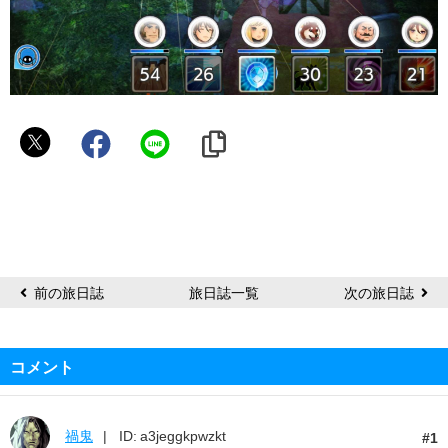
☆
け
ん
け
ん
☆
前の旅日誌
旅日誌一覧
次の旅日誌
コメント
禍鬼
ID: a3jeggkpwzkt
1