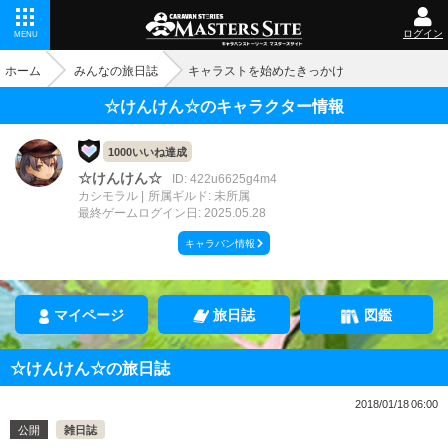
ログイン
MENU
ホーム
みんなの旅日誌
キャラストを始めたきっかけ
☆けんけん☆のキャラクター情報
1000いいね達成
☆けんけん☆
ID: 422u6625g4m4
カシモラル
所属ギルド: 未所属
最終ゲームログイン日: 2025.05.28
キャラバン情報
マイページ
旅日誌
図鑑
☆けんけん☆の旅日誌
2018/01/18 06:00
公開
雑日誌