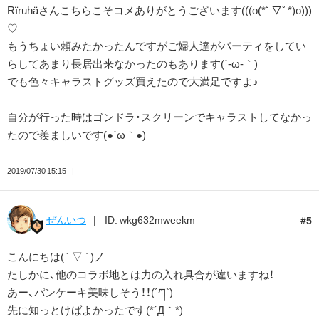
Rïruhäさんこちらこそコメありがとうございます(((o(*ﾟ▽ﾟ*)o)))
♡
もうちょい頼みたかったんですがご婦人達がパーティをしてい
らしてあまり長居出来なかったのもあります(´-ω-｀)
でも色々キャラストグッズ買えたので大満足ですよ♪
自分が行った時はゴンドラ・スクリーンでキャラストしてなかっ
たので羨ましいです(●´ω｀●)
2019/07/30 15:15
ぜんいつ
ID: wkg632mweekm
5
こんにちは( ´ ▽ ` )ノ
たしかに、他のコラボ地とは力の入れ具合が違いますね！
あー、パンケーキ美味しそう！！(´ཀ`)
先に知っとけばよかったです(*´Д｀*)