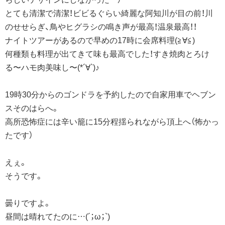
とても清潔で清潔！ビビるぐらい綺麗な阿知川が目の前！川
のせせらぎ、鳥やヒグラシの鳴き声が最高！温泉最高！！
ナイトツアーがあるので早めの17時に会席料理(≧∀≦)
何種類も料理が出てきて味も最高でした！すき焼肉とろけ
る〜ハモ肉美味し〜(*´∀`)♪
19時30分からのゴンドラを予約したので自家用車でヘブン
スそのはらへ。
高所恐怖症には辛い籠に15分程揺られながら頂上へ（怖かっ
たです）
えぇ。
そうです。
曇りですよ。
昼間は晴れてたのに…(´；ω；`)