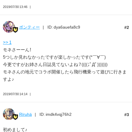
2019/07/30 13:46
ボンティー
ID: dya6auefa8c9
2
>> 1
モネさーーん！
5つしか見れなかったですが楽しかったです(*￣∀￣)
今更ですがお姉さん日誌見てないよね？((((；ﾟДﾟ)))))))
モネさんの地元でコラボ開催したら飛行機乗って遊びに行きま
すよ♪
2019/07/30 14:14
Rïruhä
ID: imdk4vqj76h2
3
初めまして♪