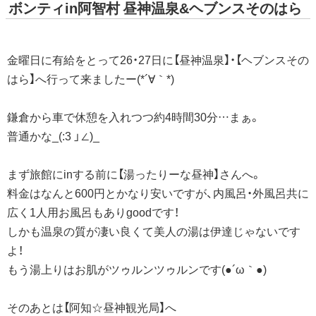
ボンティin阿智村 昼神温泉&ヘブンスそのはら
金曜日に有給をとって26・27日に【昼神温泉】・【ヘブンスその
はら】へ行って来ましたー(*´∀｀*)
鎌倉から車で休憩を入れつつ約4時間30分…まぁ。
普通かな_(:3 」∠)_
まず旅館にinする前に【湯ったりーな昼神】さんへ。
料金はなんと600円とかなり安いですが、内風呂・外風呂共に
広く1人用お風呂もありgoodです！
しかも温泉の質が凄い良くて美人の湯は伊達じゃないです
よ！
もう湯上りはお肌がツゥルンツゥルンです(●´ω｀●)
そのあとは【阿知☆昼神観光局】へ