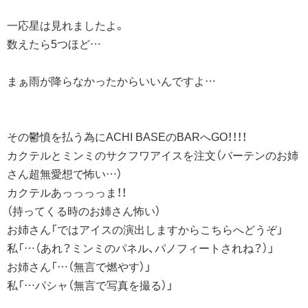
一応星は見れましたよ。
数えたら5つほど…
まぁ雨が降らなかったからいいんですよ…
その鬱憤を払う為にACHI BASEのBARへGO！！！！
カクテルとミンミのサクフワアイスを注文（バーテンのお姉
さん超無愛想で怖い…）
カクテルあっっっっま！！
（持ってくる時のお姉さん怖い）
お姉さん「ではアイスの演出しますからこちらへどうぞ」
私「…（あれ？ミンミのパネル、パノフィートされね？）」
お姉さん「…（無言で燃やす）」
私「…パシャ（無言で写真を撮る）」