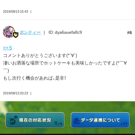
2019/08/13 15:43
ボンティー
ID: dya6auefa8c9
6
>> 5
コメントありがとうございます(*´∀`)
凄いお洒落な場所でホットケーキも美味しかったですよ(*￣∀
￣)
もし次行く機会があれば、是非！
2019/08/13 20:23