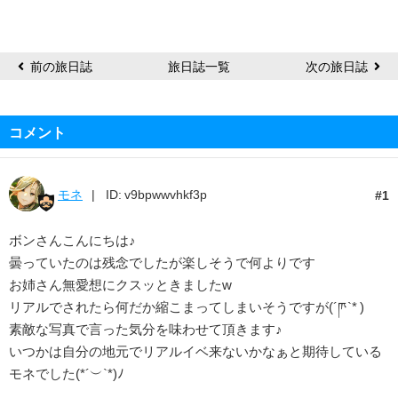
ー
前の旅日誌
旅日誌一覧
次の旅日誌
コメント
モネ
ID: v9bpwwvhkf3p
1
ボンさんこんにちは♪
曇っていたのは残念でしたが楽しそうで何よりです
お姉さん無愛想にクスッときましたw
リアルでされたら何だか縮こまってしまいそうですが(´ཫ`* )
素敵な写真で言った気分を味わせて頂きます♪
いつかは自分の地元でリアルイベ来ないかなぁと期待している
モネでした(*´︶`*)ﾉ