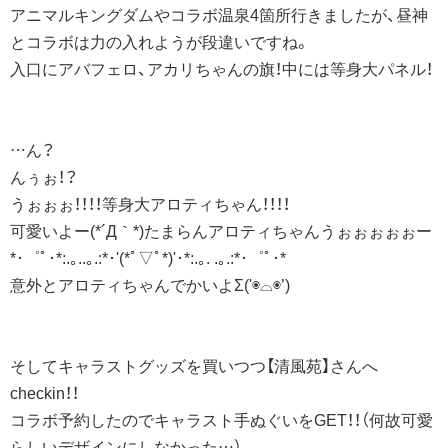
アニマルキングダムやコラボ温泉4箇所行きましたが、昼神
とコラボは力の入れようが段違いですね。
入口にアバフェロ、アカリちゃんの旗！中には等身大パネル！
…ん？
んぅぉ！？
うぉぉぉ！！！！等身大アロティちゃん！！！！
可愛いよー(*´Д｀*)たまらんアロティちゃんうぉぉぉぉぉー
*･゜ﾟ･*:.｡..｡.:*･'(*ﾟ▽ﾟ*)'･*:.｡. .｡.:*･゜ﾟ･*
意外とアロティちゃんでかいよΣ('◉⌓◉’)
そしてキャラストグッズを買いつつ【清風苑】さんへ
checkin！！
コラボ予約したのでキャラスト手ぬぐいをGET！！（何故可愛
らしいデザインにしなかった…）