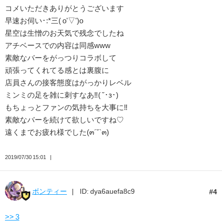
コメいただきありがとうございます
早速お伺い･:*三( o'▽')o
星空は生憎のお天気で残念でしたね
アチベースでの内容は同感www
素敵なバーをがっつりコラボして
頑張ってくれてる感とは裏腹に
店員さんの接客態度はがっかりレベル
ミンミの足を雑に刺すなあ‼( ˘･з･)
もちょっとファンの気持ちを大事に‼
素敵なバーを続けて欲しいですね♡
遠くまでお疲れ様でした(๓´˘`๓)
2019/07/30 15:01
ボンティー
ID: dya6auefa8c9
4
>> 3