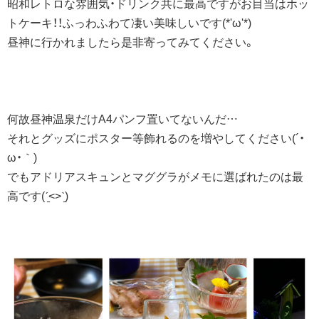
昭和レトロな雰囲気・ドリンク共に最高ですがお目当はホッ
トケーキ！！ふっわふわて凄い美味しいです(*'ω'*)
昼神に行かれましたら是非寄ってみてください。
何故昼神温泉だけA4パンフ置いてないんだ…
それとグッズにポスター等飾れるのを増やしてください(´・
ω・｀)
でもアドリアスキュンとマググラがメモに選ばれたのは最
高です(ˊ̱˂˃ˋ̱)