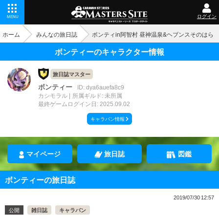
ログイン
MENU
ホーム
みんなの旅日誌
ボンティin阿智村 昼神温泉&ヘブンスそのはら
ボンティーのキャラクター情報
旅日誌マスター
ボンティー
ID: dya6auefa8c9
カシモラル
所属ギルド: 未所属
最終ゲームログイン日: 2025.09.02
キャラバン情報
マイページ
旅日誌
図鑑
ボンティーの旅日誌
2019/07/30 12:57
公開
雑日誌
キャラバン