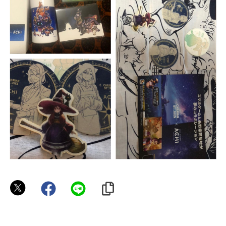
ボ
ン
テ
ィ