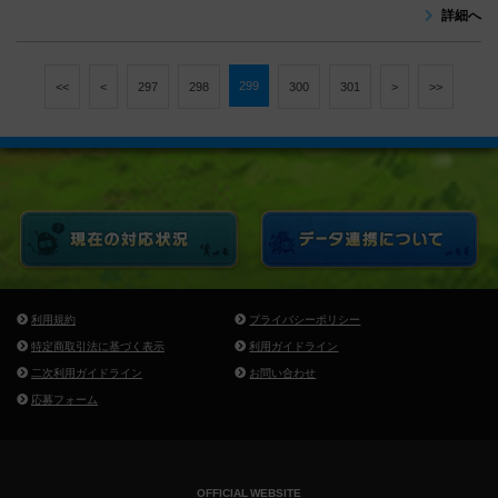
詳細へ
299
<<
<
297
298
300
301
>
>>
利用規約
プライバシーポリシー
特定商取引法に基づく表示
利用ガイドライン
二次利用ガイドライン
お問い合わせ
応募フォーム
OFFICIAL WEBSITE