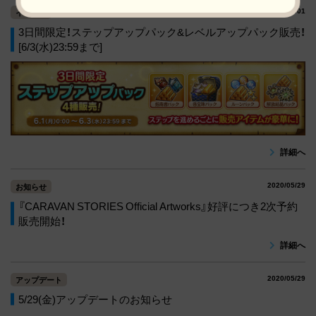
2020/06/01
イベント
3日間限定！ステップアップパック&レベルアップパック販売！
[6/3(水)23:59まで]
詳細へ
2020/05/29
お知らせ
『CARAVAN STORIES Official Artworks』好評につき2次予約
販売開始！
詳細へ
2020/05/29
アップデート
5/29(金)アップデートのお知らせ