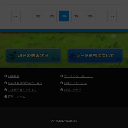
304
<<
<
302
303
305
306
>
>>
利用規約
プライバシーポリシー
特定商取引法に基づく表示
利用ガイドライン
二次利用ガイドライン
お問い合わせ
応募フォーム
OFFICIAL WEBSITE