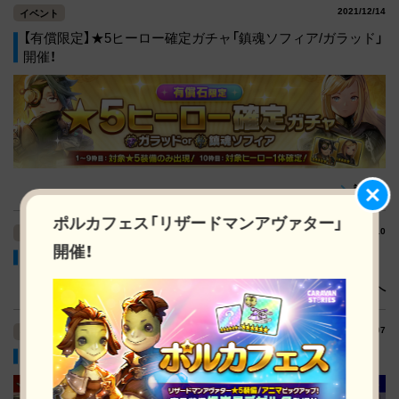
2021/12/14
イベント
【有償限定】★5ヒーロー確定ガチャ「鎮魂ソフィア/ガラッド」
開催！
詳細へ
ポルカフェス「リザードマンアヴァター」
2021/12/10
イベント
開催！
人気投票イベント結果発表！ [12/10(金)更新]
詳細へ
2021/12/07
イベント
クリスマス衣装カーニバル開催！