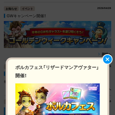
2026/04/28
お知らせ
イベント
GWキャンペーン開催！
詳細へ
ポルカフェス「リザードマンアヴァター」
2025/12/26
お知らせ
イベント
年末年始キャンペーン開催！【13:50更新】
開催！
報酬獲得の表現に誤りがありましたので修正いたしました。
詳細へ
2025/11/10
お知らせ
イベント
ラーウィック係船場酒場で「ハイアンドロー」を遊ぼう！
【2025/11/10(月)15:15更新】