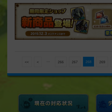
…
268
<<
<
266
267
269