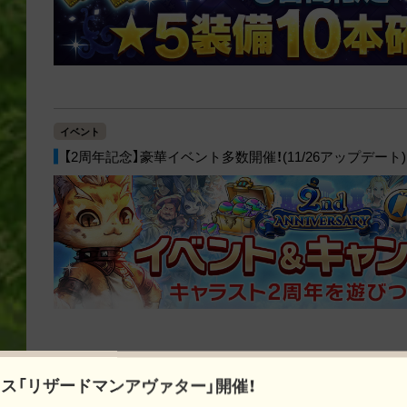
イベント
【2周年記念】豪華イベント多数開催！(11/26アップデート)
イベント
ス「リザードマンアヴァター」開催！
【2周年記念】限定ガチャ多数開催＆豪華アイテムパック登場！