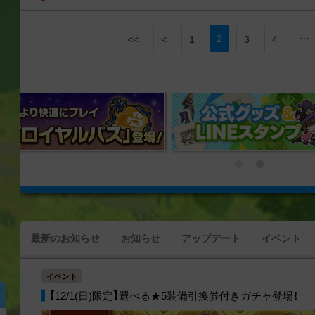
2
…
<<
<
1
3
4
最新のお知らせ
お知らせ
アップデート
イベント
イベント
【12/1(日)限定】選べる★5装備引換券付きガチャ登場！