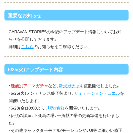
重要なお知らせ
CARAVAN STORIESの今後のアップデート情報についてお知
らせを公開しております。
詳細は
こちら
のお知らせをご確認ください。
6/25(火)アップデート内容
・
種族別アニマガチャ
など、
新規ガチャ
を複数開催しました。
・6/25(火)メンテナンス終了後より、
リミテーションデュエル
を
開催いたします。
・6/28(金)10:00より、
「勢力戦」
を開催いたします。
・伝説の試練、不死鳥の塔、一角獣の塔の更新準備を行いまし
た。
・その他キャラクターモデル/モーションや、UI等に細かい修正