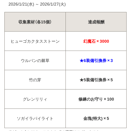
2026/1/21(水) ～ 2026/1/27(火)
収集素材（各15個）
達成報酬
ヒューゴカクタスストーン
幻魔石 × 3000
ウルバンの棘草
★6装備引換券 × 3
竹の芽
★5装備引換券 × 5
グレンリリィ
修練のお守り × 100
ソガイラパイライト
金塊(特大) × 5