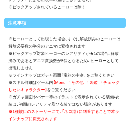
※ピックアップされているヒーローは除く
注意事項
※ヒーローとして出現した場合、すでに解放済みのヒーローは
解放必要数の半分のアニマに変換されます
※ピックアップ対象ヒーローのレアリティが★1の場合、解放
済みであるとアニマ変換数が5個となるため、ヒーローとして
出現しません
※ラインナップはガチャ画面「宝箱の中身」をご覧ください
※スキル詳細はゲーム内
【Menu ⇒ その他 ⇒ 図鑑 ⇒ チェック
したいキャラクター】
をご覧ください
※ガチャ画面やバナー等のイラストで表示されている装備/衣
装は、初期のレアリティ及び衣装ではない場合があります
※1種族目のストーリーにて、「ネロ港」に到着することで本ラ
インナップに変更されます