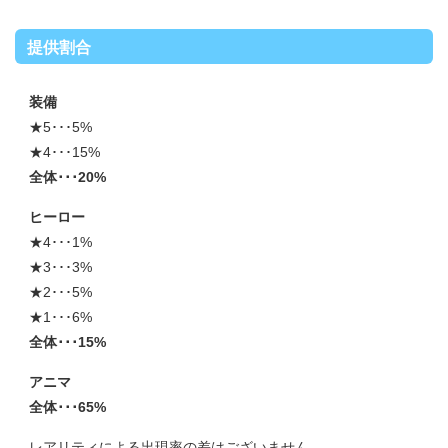
提供割合
装備
★5･･･5%
★4･･･15%
全体･･･20%
ヒーロー
★4･･･1%
★3･･･3%
★2･･･5%
★1･･･6%
全体･･･15%
アニマ
全体･･･65%
レアリティによる出現率の差はございません。