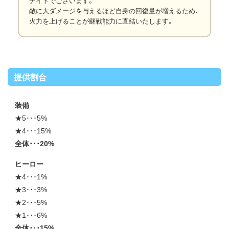
ナイトでございます。
敵に大ダメージを与えるほど自身の回復量が増えるため、
火力を上げることが継戦能力に直結いたします。
提供割合
装備
★5･･･5%
★4･･･15%
全体･･･20%
ヒーロー
★4･･･1%
★3･･･3%
★2･･･5%
★1･･･6%
全体･･･15%