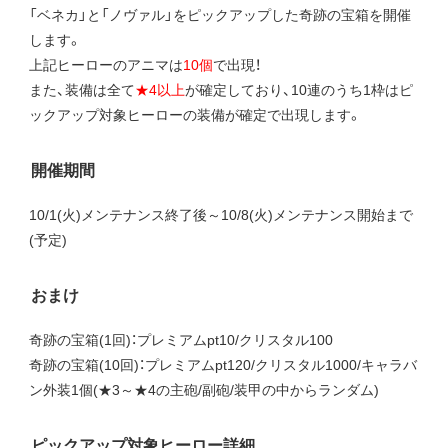
「ベネカ」と「ノヴァル」をピックアップした奇跡の宝箱を開催
します。
上記ヒーローのアニマは
10個
で出現！
また、装備は全て
★4以上
が確定しており、10連のうち1枠はピ
ックアップ対象ヒーローの装備が確定で出現します。
開催期間
10/1(火)メンテナンス終了後～10/8(火)メンテナンス開始まで
(予定)
おまけ
奇跡の宝箱(1回)：プレミアムpt10/クリスタル100
奇跡の宝箱(10回)：プレミアムpt120/クリスタル1000/キャラバ
ン外装1個(★3～★4の主砲/副砲/装甲の中からランダム)
ピックアップ対象ヒーロー詳細