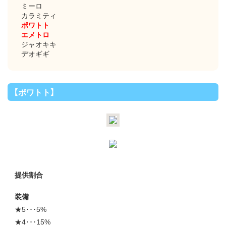
ミーロ
カラミティ
ポワトト
エメトロ
ジャオキキ
デオギギ
【ポワトト】
提供割合
装備
★5･･･5%
★4･･･15%