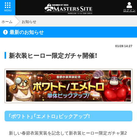
ログイン
MENU
ホーム
お知らせ
最新のお知らせ
01/28 14:27
新衣装ヒーロー限定ガチャ開催！
「ポワトト」「エメトロ」ピックアップ！
新しい春節衣装実装を記念して新衣装ヒーロー限定ガチャ第2