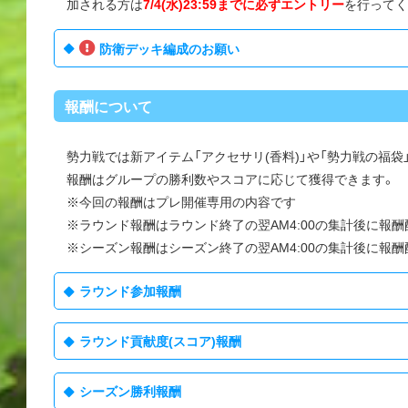
加される方は
7/4(水)23:59までに必ずエントリー
を行ってく
防衛デッキ編成のお願い
報酬について
勢力戦では新アイテム「アクセサリ(香料)」や「勢力戦の福
報酬はグループの勝利数やスコアに応じて獲得できます。
※今回の報酬はプレ開催専用の内容です
※ラウンド報酬はラウンド終了の翌AM4:00の集計後に報
※シーズン報酬はシーズン終了の翌AM4:00の集計後に報
ラウンド参加報酬
ラウンド貢献度(スコア)報酬
シーズン勝利報酬