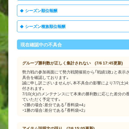
シーズン順位報酬
シーズン種族順位報酬
現在確認中の不具合
グループ勝利数が正しく集計されない (7/6 17:45更新)
勢力戦の参加画面にて勢力戦開催前から「戦績1敗」と表示
具合を確認しております。
誠に申し訳ございませんが、本不具合の影響により7/7(土)4:
付されます。
7/10(火)のメンテナンスにて本来の勝利数に応じた差分
ていただく予定です。
・2勝の場合：差分である「香料袋×4」
・1勝の場合：差分である「香料袋×2」
アイテム説明文の誤り (7/6 15:05更新)