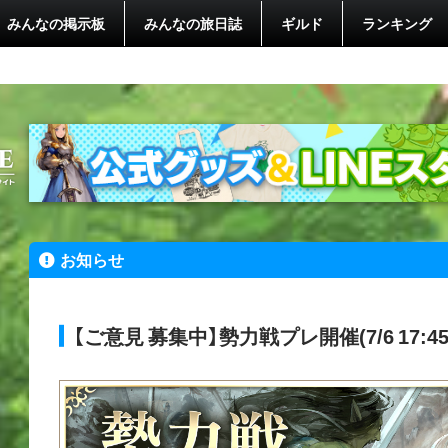
みんなの掲示板
みんなの旅日誌
ギルド
ランキング
お知らせ
【ご意見 募集中】勢力戦プレ開催(7/6 17:4