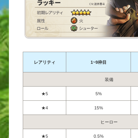
レアリティ
1~9枠目
装備
★5
5%
★4
15%
ヒーロー
★5
0.5%