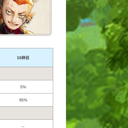
10枠目
5%
95%
--