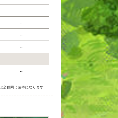
--
--
--
--
--
は全種同じ確率になります