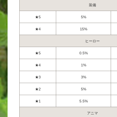
装備
★5
5%
★4
15%
ヒーロー
★5
0.5%
★4
1%
★3
3%
★2
5%
★1
5.5%
アニマ