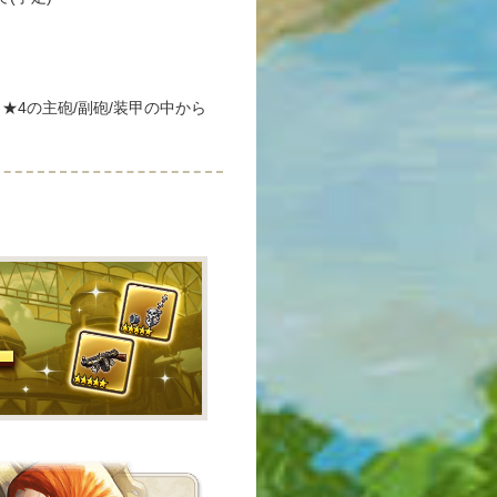
3～★4の主砲/副砲/装甲の中から