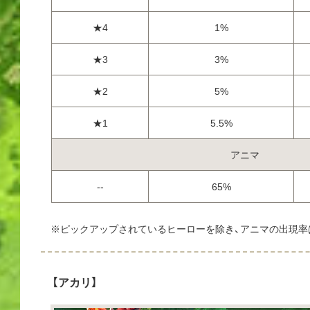
★4
1%
★3
3%
★2
5%
★1
5.5%
アニマ
--
65%
※ピックアップされているヒーローを除き、アニマの出現率
【アカリ】