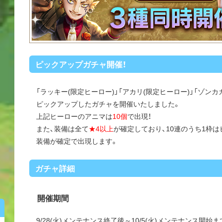
ピックアップガチャ開催！
「ラッキー(限定ヒーロー)」「アカリ(限定ヒーロー)」「ゾンカ
ピックアップしたガチャを開催いたしました。
上記ヒーローのアニマは
10個
で出現！
また、装備は全て
★4以上
が確定しており、10連のうち1枠
装備が確定で出現します。
ガチャ詳細
開催期間
9/28(火)メンテナンス終了後～10/5(火)メンテナンス開始ま