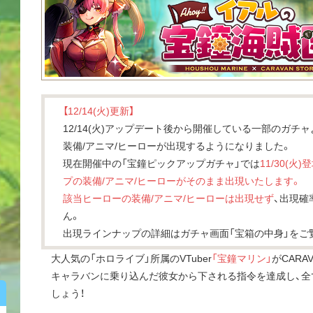
【12/14(火)更新】
12/14(火)アップデート後から開催している一部のガチャ
装備/アニマ/ヒーローが出現するようになりました。
現在開催中の「宝鐘ピックアップガチャ」では
11/30(
プの装備/アニマ/ヒーローがそのまま出現いたします。
該当ヒーローの装備/アニマ/ヒーローは出現せず
、出現確
ん。
出現ラインナップの詳細はガチャ画面「宝箱の中身」をご
大人気の「ホロライブ」所属のVTuber
「宝鐘マリン」
がCARAV
キャラバンに乗り込んだ彼女から下される指令を達成し、全
しょう！