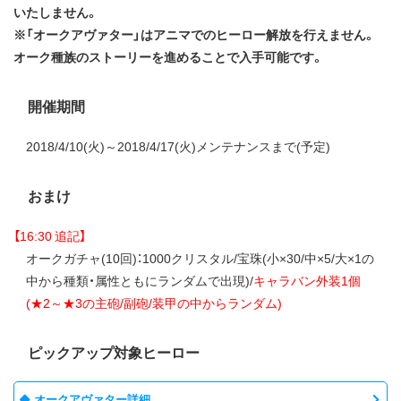
いたしません。
※「オークアヴァター」はアニマでのヒーロー解放を行えません。
オーク種族のストーリーを進めることで入手可能です。
開催期間
2018/4/10(火)～2018/4/17(火)メンテナンスまで(予定)
おまけ
【16:30 追記】
オークガチャ(10回)：1000クリスタル/宝珠(小×30/中×5/大×1の
中から種類・属性ともにランダムで出現)/
キャラバン外装1個
(★2～★3の主砲/副砲/装甲の中からランダム)
ピックアップ対象ヒーロー
オークアヴァター詳細