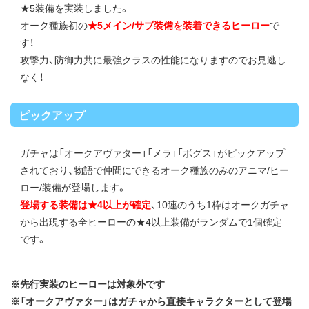
★5装備を実装しました。
オーク種族初の
★5メイン/サブ装備を装着できるヒーロー
で
す！
攻撃力、防御力共に最強クラスの性能になりますのでお見逃し
なく！
ピックアップ
ガチャは「オークアヴァター」「メラ」「ボグス」がピックアップ
されており、物語で仲間にできるオーク種族のみのアニマ/ヒー
ロー/装備が登場します。
登場する装備は★4以上が確定
、10連のうち1枠はオークガチャ
から出現する全ヒーローの★4以上装備がランダムで1個確定
です。
※先行実装のヒーローは対象外です
※「オークアヴァター」はガチャから直接キャラクターとして登場