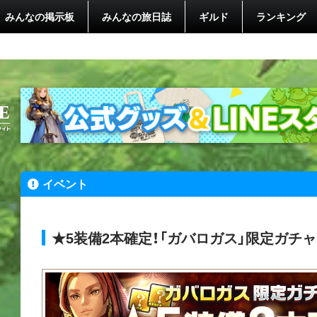
みんなの掲示板
みんなの旅日誌
ギルド
ランキング
イベント
★5装備2本確定！「ガバロガス」限定ガチャ