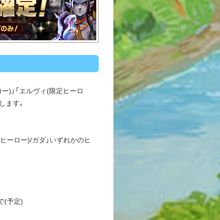
ー)」「エルヴィ(限定ヒーロ
催します。
定ヒーロー)/ガダ」いずれかのヒ
で(予定)