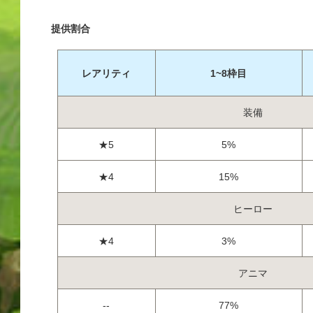
提供割合
レアリティ
1~8枠目
装備
★5
5%
★4
15%
ヒーロー
★4
3%
アニマ
--
77%