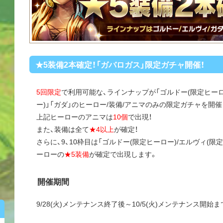
★5装備2本確定！「ガバロガス」限定ガチャ開催！
5回限定
で利用可能な、ラインナップが「ゴルドー(限定ヒーロ
ー)」「ガダ」のヒーロー/装備/アニマのみの限定ガチャを開
上記ヒーローのアニマは
10個
で出現！
また、装備は全て
★4以上
が確定！
さらに、9、10枠目は「ゴルドー(限定ヒーロー)/エルヴィ(限
ーローの
★5装備
が確定で出現します。
開催期間
9/28(火)メンテナンス終了後～10/5(火)メンテナンス開始ま