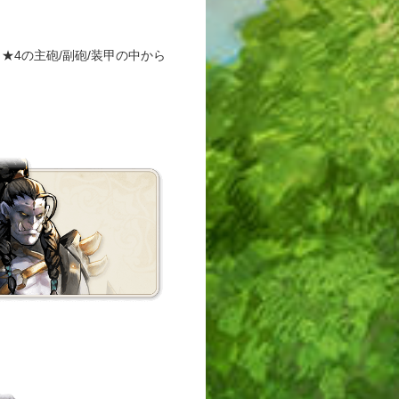
3～★4の主砲/副砲/装甲の中から