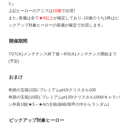
た。
上記ヒーローのアニマは
10個
で出現！
また、装備は全て
★4以上
が確定しており、10連のうち1枠はピ
ックアップ対象ヒーローの装備が確定で出現します。
開催期間
7/27(火)メンテナンス終了後～8/3(火)メンテナンス開始まで
(予定)
おまけ
奇跡の宝箱(1回)：プレミアムpt10/クリスタル100
奇跡の宝箱(10回)：プレミアムpt120/クリスタル1000/キャラバ
ン外装1個(★3～★4の主砲/副砲/装甲の中からランダム)
ピックアップ対象ヒーロー