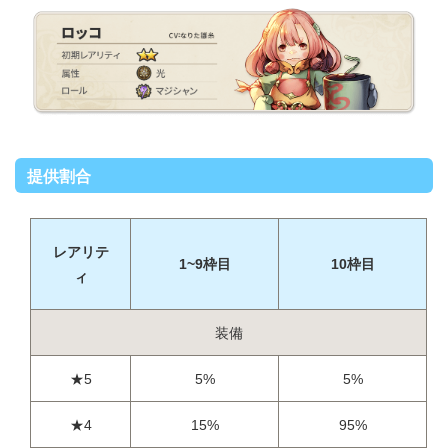
提供割合
レアリテ
1~9枠目
10枠目
ィ
装備
★5
5%
5%
★4
15%
95%