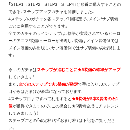
「STEP1→STEP2→STEP3→STEP4」と順番に購入することの
できる、ステップアップガチャを開催しました。
4ステップのガチャを各ステップ1回限定で、メイン/サブ装備
ごとに利用することができます。
全てのガチャのラインナップは、物語が実装されているヒーロ
ーのアニマ/装備/ヒーローが出現し、装備はメイン装備側では
メイン装備のみ出現し、サブ装備側ではサブ装備のみ出現しま
す。
今回のガチャは
ステップが進むごとに★5装備の確率がアップ
していきます！
また、
全てのステップで★5装備が確定
で手に入り、3ステップ
目からはおまけが豪華になっております。
4ステップ目まですべて利用すると
★5装備が5本&賢者の石1
個
が獲得できますので、この機会に★6装備合成にチャレンジ
してみましょう！
ステップごとの「確定枠」や「おまけ枠」は下記をご覧くださ
い。