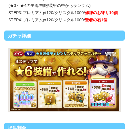
(★3～★4の主砲/副砲/装甲の中からランダム)
STEP3：プレミアムpt120/クリスタル1000/
修練のお守り10個
STEP4：プレミアムpt120/クリスタル1000/
賢者の石1個
ガチャ詳細
提供割合