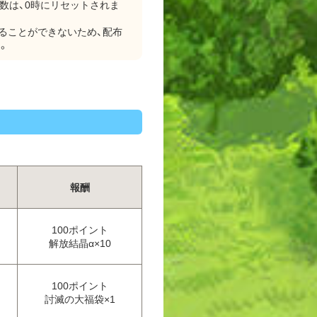
枚数は、0時にリセットされま
することができないため、配布
。
報酬
100ポイント
解放結晶α×10
100ポイント
討滅の大福袋×1