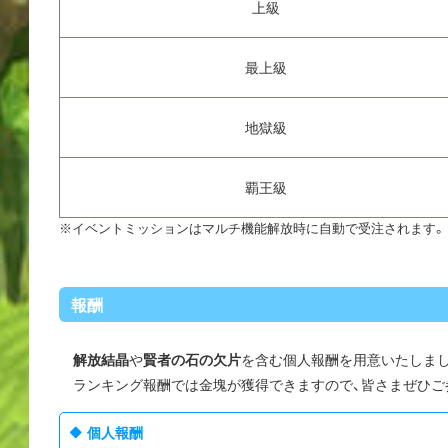
上級
最上級
地獄級
覇王級
※イベントミッションはマルチ機能解放時に自動で受注されます。
報酬
解放結晶
や
賢者の石の欠片
を含む個人報酬を用意いたしま
ランキング報酬では金塊が獲得できますので、皆さまぜひご
個人報酬