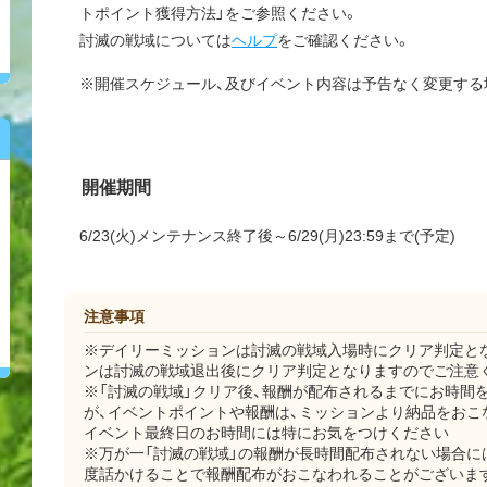
トポイント獲得方法」をご参照ください。
討滅の戦域については
ヘルプ
をご確認ください。
※開催スケジュール、及びイベント内容は予告なく変更する
開催期間
6/23(火)メンテナンス終了後～6/29(月)23:59まで(予定)
注意事項
※デイリーミッションは討滅の戦域入場時にクリア判定と
ンは討滅の戦域退出後にクリア判定となりますのでご注意
※「討滅の戦域」クリア後、報酬が配布されるまでにお時間
が、イベントポイントや報酬は、ミッションより納品をおこ
イベント最終日のお時間には特にお気をつけください
※万が一「討滅の戦域」の報酬が長時間配布されない場合に
度話かけることで報酬配布がおこなわれることがございま