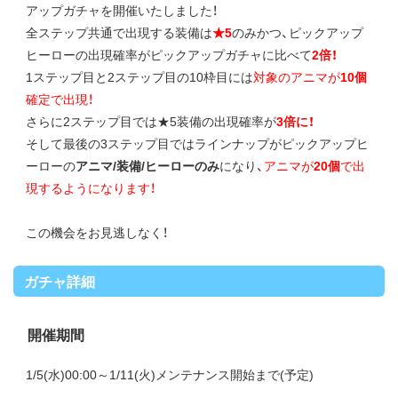
アップガチャを開催いたしました！
全ステップ共通で出現する装備は
★5
のみかつ、ピックアップ
ヒーローの出現確率がピックアップガチャに比べて
2倍！
1ステップ目と2ステップ目の10枠目には
対象のアニマが
10個
確定で出現！
さらに2ステップ目では★5装備の出現確率が
3倍に！
そして最後の3ステップ目ではラインナップがピックアップヒ
ーローの
アニマ/装備/ヒーローのみ
になり、
アニマが
20個
で出
現するようになります！
この機会をお見逃しなく！
ガチャ詳細
開催期間
1/5(水)00:00～1/11(火)メンテナンス開始まで(予定)