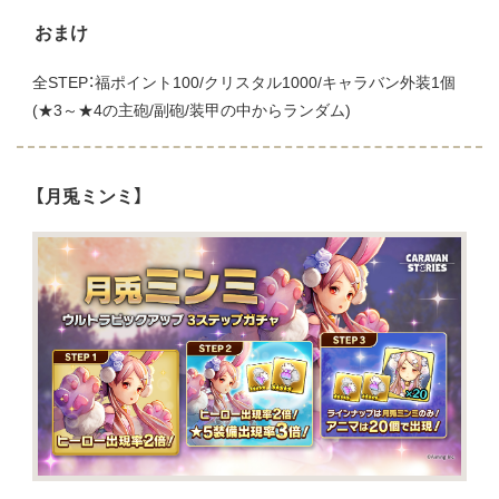
おまけ
全STEP：福ポイント100/クリスタル1000/キャラバン外装1個
(★3～★4の主砲/副砲/装甲の中からランダム)
【月兎ミンミ】