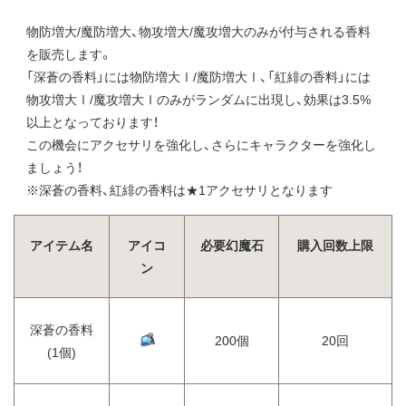
物防増大/魔防増大、物攻増大/魔攻増大のみが付与される香料
を販売します。
「深蒼の香料」には物防増大Ⅰ/魔防増大Ⅰ、「紅緋の香料」には
物攻増大Ⅰ/魔攻増大Ⅰのみがランダムに出現し、効果は3.5%
以上となっております！
この機会にアクセサリを強化し、さらにキャラクターを強化し
ましょう！
※深蒼の香料、紅緋の香料は★1アクセサリとなります
アイテム名
アイコ
必要幻魔石
購入回数上限
ン
深蒼の香料
200個
20回
(1個)