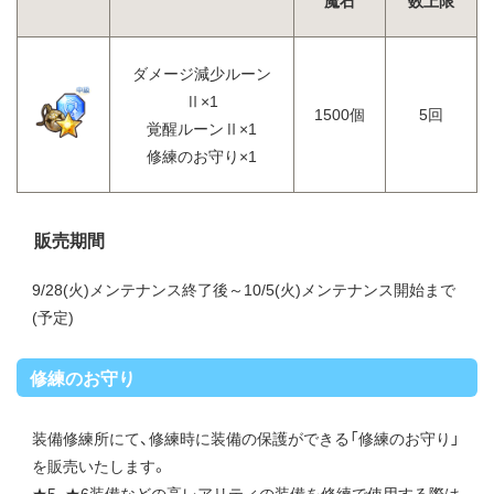
魔石
数上限
ダメージ減少ルーン
Ⅱ×1
1500個
5回
覚醒ルーンⅡ×1
修練のお守り×1
販売期間
9/28(火)メンテナンス終了後～10/5(火)メンテナンス開始まで
(予定)
修練のお守り
装備修練所にて、修練時に装備の保護ができる「修練のお守り」
を販売いたします。
★5、★6装備などの高レアリティの装備を修練で使用する際は