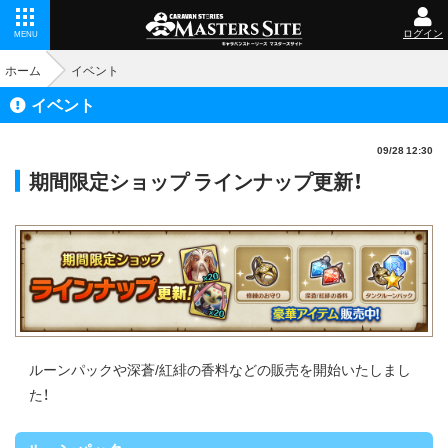
ログイン
MENU
ホーム
イベント
イベント
09/28 12:30
期間限定ショップ ラインナップ更新！
ルーンパックや深蒼/紅緋の香料などの販売を開始いたしまし
た！