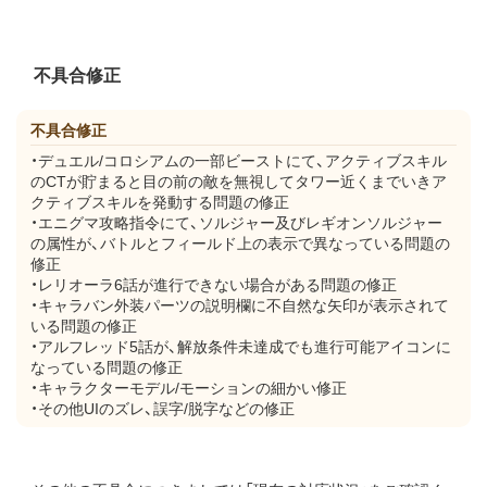
不具合修正
不具合修正
・デュエル/コロシアムの一部ビーストにて、アクティブスキル
のCTが貯まると目の前の敵を無視してタワー近くまでいきア
クティブスキルを発動する問題の修正
・エニグマ攻略指令にて、ソルジャー及びレギオンソルジャー
の属性が、バトルとフィールド上の表示で異なっている問題の
修正
・レリオーラ6話が進行できない場合がある問題の修正
・キャラバン外装パーツの説明欄に不自然な矢印が表示されて
いる問題の修正
・アルフレッド5話が、解放条件未達成でも進行可能アイコンに
なっている問題の修正
・キャラクターモデル/モーションの細かい修正
・その他UIのズレ、誤字/脱字などの修正