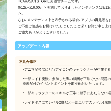
『CARAVAN STORIES』運営チームです。
9/12(水)16:00から実施しておりましたメンテナンスは9/12
た。
なお、メンテナンス中と表示される場合、アプリの再起動を
ご不便ご迷惑をお掛けいたしましたこと深くお詫び申し上
ご協力ありがとうございました。
アップデート内容
不具合修正
・アニマ変換器に「？」アイコンのキャラクターが存在す
・一部レイド魔獣に参加した際の報酬が正常でない問題
※未配付のイベントポイントを順次配付いたします。
・一部キャラクターのスキルが正常に相手にあたらない
・レイドボスにてレベル2魔獣と一部エリアのレベル1魔