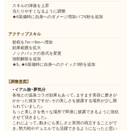
スキルの弾速を上昇
当たりやすくなるように調整
★6装備時に自身へのダメージ増加バフ6秒を追加
アクティブスキル
射程を7m⇒9mへ増加
効果範囲を拡大
ノックバックの形式を変更
強靭解除を追加
★5、★6装備時に自身へのクイック3秒を追加
【調整意図】
・イアル旅・夢気分
各地との温泉コラボ効果もあって、ますます美容に磨きが
かかった彼女ですが、その美しさを披露する場所が少し限
られていました。
もっと美しさを色々な場所で即座に披露できるように強化
させて頂きました。
これによって、動きにも美しさと実用の両立することがで
き、勢力戦やデュエルでも活躍できるようになったと思い