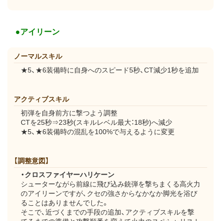
●アイリーン
ノーマルスキル
★5、★6装備時に自身へのスピード5秒、CT減少1秒を追加
アクティブスキル
初弾を自身前方に撃つよう調整
CTを25秒⇒23秒(スキルレベル最大：18秒)へ減少
★5、★6装備時の混乱を100%で与えるように変更
【調整意図】
・クロスファイヤーハリケーン
シューターながら前線に飛び込み銃弾を撃ちまくる高火力
のアイリーンですが、クセの強さからなかなか脚光を浴び
ることはありませんでした。
そこで、近づくまでの手段の追加、アクティブスキルを撃
てるまでの準備と攻撃順番を変えて火力のスペシャリスト