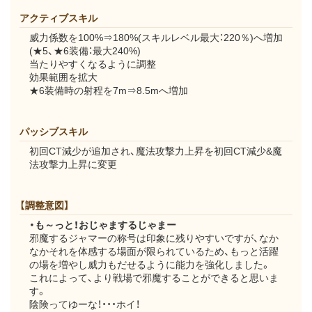
アクティブスキル
威力係数を100%⇒180%(スキルレベル最大：220％)へ増加
(★5、★6装備：最大240%)
当たりやすくなるように調整
効果範囲を拡大
★6装備時の射程を7m⇒8.5mへ増加
パッシブスキル
初回CT減少が追加され、魔法攻撃力上昇を初回CT減少&魔
法攻撃力上昇に変更
【調整意図】
・も～っと！おじゃまするじゃまー
邪魔するジャマーの称号は印象に残りやすいですが、なか
なかそれを体感する場面が限られているため、もっと活躍
の場を増やし威力もだせるように能力を強化しました。
これによって、より戦場で邪魔することができると思いま
す。
陰険ってゆーな！・・・ホイ！