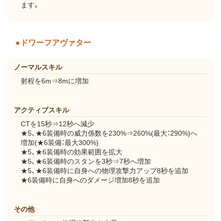
ます。
●ドワーフアヴァター
ノーマルスキル
射程を6m⇒8mに増加
アクティブスキル
CTを15秒⇒12秒へ減少
★5、★6装備時の威力係数を230%⇒260%(最大：290%)へ
増加(★6装備：最大300%)
★5、★6装備時の効果範囲を拡大
★5、★6装備時のスタンを3秒⇒7秒へ増加
★5、★6装備時に自身への物理攻撃力アップ8秒を追加
★6装備時に自身へのダメージ増加8秒を追加
その他