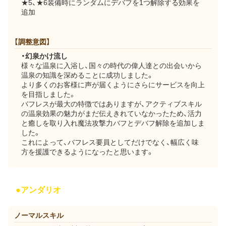
★5、★6装備時にランダムにデバフを1つ解除する効果を
追加
【調整意図】
・幻泉かけ流し
様々な温泉に入浴し、国々の時代の偉人達との出会いから
温泉の知識を深めることに成功しました。
より多くのお客様に声が届くようにさらにサービスを向上
を目指しました。
バフレスが最大の特徴ではありますが、アクティブスキル
の温泉効果の魅力がまだ伝えきれていなかったため、活力
と癒しを取り入れ魔法攻撃力バフとデバフ解除を追加しま
した。
これによって、バフレス要員としてだけでなく、幅広く味
方を援護できるようになったと思います。
●アンダリオ
ノーマルスキル