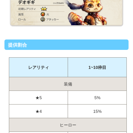
提供割合
レアリティ
1~10枠目
装備
★5
5%
★4
15%
ヒーロー