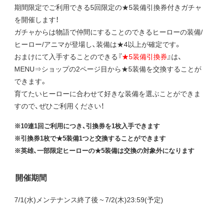
期間限定でご利用できる5回限定の★5装備引換券付きガチャ
を開催します！
ガチャからは物語で仲間にすることのできるヒーローの装備/
ヒーロー/アニマが登場し、装備は★4以上が確定です。
おまけにて入手することのできる『
★5装備引換券
』は、
MENU⇒ショップの2ページ目から★5装備を交換することが
できます。
育てたいヒーローに合わせて好きな装備を選ぶことができま
すので、ぜひご利用ください！
※10連1回ご利用につき、引換券を1枚入手できます
※引換券1枚で★5装備1つと交換することができます
※英雄、一部限定ヒーローの★5装備は交換の対象外になります
開催期間
7/1(水)メンテナンス終了後 ~ 7/2(木)23:59(予定)