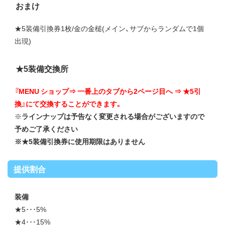
おまけ
★5装備引換券1枚/金の金槌(メイン、サブからランダムで1個
出現)
★5装備交換所
『MENU ショップ⇒ 一番上のタブから2ページ目へ ⇒ ★5引
換』にて交換することができます。
※
ラインナップは予告なく変更される場合がございますので
予めご了承ください
※
★5装備引換券に使用期限はありません
提供割合
装備
★5･･･5%
★4･･･15%