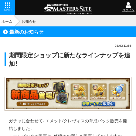
ログイン
MENU
ホーム
お知らせ
最新のお知らせ
03/03 11:55
期間限定ショップに新たなラインナップを追
加！
ガチャに合わせて、エメット/クレヴィスの育成パック販売を開
始しました！
ルーンパックの販売や、修練のお守りも販売しておりますの