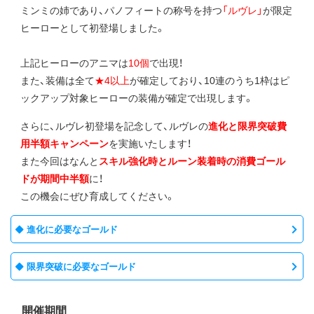
ミンミの姉であり、パノフィートの称号を持つ
「ルヴレ」
が限定
ヒーローとして初登場しました。
上記ヒーローのアニマは
10個
で出現！
また、装備は全て
★4以上
が確定しており、10連のうち1枠はピ
ックアップ対象ヒーローの装備が確定で出現します。
さらに、ルヴレ初登場を記念して、ルヴレの
進化と限界突破費
用半額キャンペーン
を実施いたします！
また今回はなんと
スキル強化時とルーン装着時の消費ゴール
ドが期間中半額
に！
この機会にぜひ育成してください。
進化に必要なゴールド
限界突破に必要なゴールド
開催期間