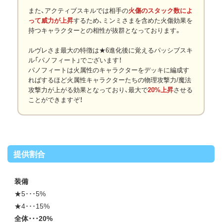
また、アクティブスキルでは相手の
火傷のスタック数によ
って威力が上昇
するため、ミンミさまを含めた火傷効果を
持つキャラクターとの相性が抜群となっております。
ルヴレさま最大の特徴は★6進化後に覚えるパッシブスキ
ル「パノフィート」でございます！
パノフィートは火属性のキャラクターをデッキに編成す
ればするほど火属性キャラクターたちの物理攻撃力/魔法
攻撃力が上がる効果となっており、最大で
20%上昇
させる
ことができますぞ！
提供割合
装備
★5･･･5%
★4･･･15%
全体･･･20%