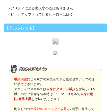
レアリティによる出現率の差はありません
※ピックアップされているヒーローは除く
【アルフレッド】
継続回復
により味方の回復もできる魔法攻撃アップの使
い手でございます。
アクティブスキルでは
自身にダメージ減少
を付与し、★5
以上のサブ装備を装着時は、ノーマルスキルで
自身に物
防/魔防上昇
を付与いたしますぞ！
耐久しつつ
半径7mのカウンター攻撃
と、相手に発生して