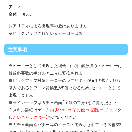
アニマ
全体･･･65%
レアリティによる出現率の差はありません
※ピックアップされているヒーローは除く
注意事項
※ヒーローとして出現した場合、すでに解放済みのヒーローは
解放必要数の半分のアニマに変換されます
※ピックアップ対象ヒーローのレアリティが★1の場合、解放
済みであるとアニマ変換数が5個となるため、ヒーローとして
出現しません
※ラインナップはガチャ画面「宝箱の中身」をご覧ください
※スキル詳細はゲーム内
【Menu ⇒ その他 ⇒ 図鑑 ⇒ チェック
したいキャラクター】
をご覧ください
※ガチャ画面やバナー等のイラストで表示されている装備/衣
装は、初期のレアリティ及び衣装ではない場合があります