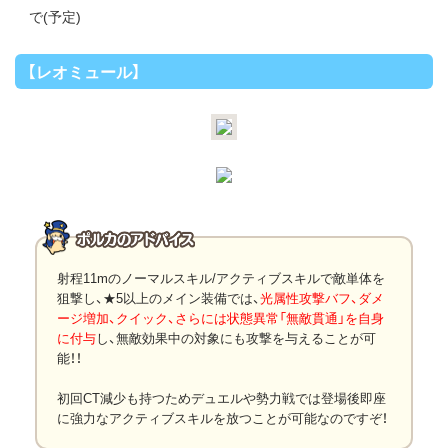
で(予定)
【レオミュール】
射程11mのノーマルスキル/アクティブスキルで敵単体を
狙撃し、★5以上のメイン装備では、
光属性攻撃バフ、ダメ
ージ増加、クイック、さらには状態異常「無敵貫通」を自身
に付与
し、無敵効果中の対象にも攻撃を与えることが可
能！！
初回CT減少も持つためデュエルや勢力戦では登場後即座
に強力なアクティブスキルを放つことが可能なのですぞ！