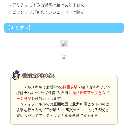
レアリティによる出現率の差はありません
※ピックアップされているヒーローは除く
【キリアン】
ノーマルスキルで射程
4m
の
範囲攻撃
を繰り出すキリアン
様は★5以上のサブ装備で、自身に
魔法攻撃アップとダメ
ージ減少
を付与いたします。
アクティブスキルでは
正面範囲に最大10回ヒット
の範囲
攻撃を行ううえ、CTが最大で
15秒
(デュエルでは
7.5秒
)と
短いスパンでアクティブスキルを発動できますぞ！