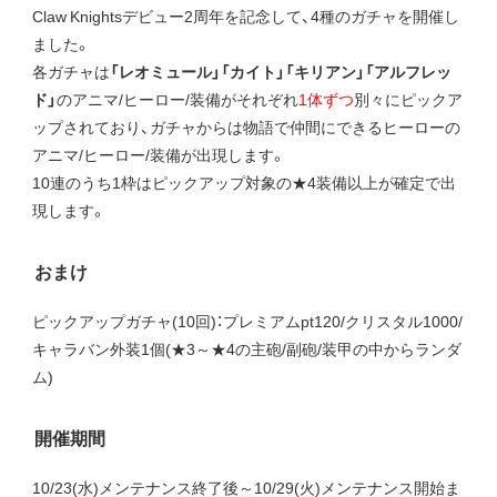
Claw Knightsデビュー2周年を記念して、4種のガチャを開催し
ました。
各ガチャは
「レオミュール」「カイト」「キリアン」「アルフレッ
ド」
のアニマ/ヒーロー/装備がそれぞれ
1体ずつ
別々にピックア
ップされており、ガチャからは物語で仲間にできるヒーローの
アニマ/ヒーロー/装備が出現します。
10連のうち1枠はピックアップ対象の★4装備以上が確定で出
現します。
おまけ
ピックアップガチャ(10回)：プレミアムpt120/クリスタル1000/
キャラバン外装1個(★3～★4の主砲/副砲/装甲の中からランダ
ム)
開催期間
10/23(水)メンテナンス終了後～10/29(火)メンテナンス開始ま