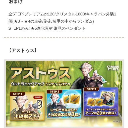
おまけ
全STEP：プレミアムpt120/クリスタル1000/キャラバン外装1
個(★3～★4の主砲/副砲/装甲の中からランダム)
STEP1のみ：★5進化素材 形見のペンダント
【アストゥス】