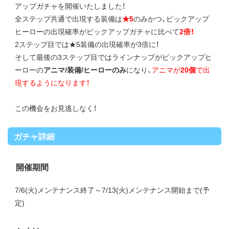
アップガチャを開催いたしました！
全ステップ共通で出現する装備は
★5
のみかつ、ピックアップ
ヒーローの出現確率がピックアップガチャに比べて
2倍！
2ステップ目では★5装備の出現確率が3倍に！
そして最後の3ステップ目ではラインナップがピックアップヒ
ーローの
アニマ/装備/ヒーローのみ
になり、
アニマが
20個
で出
現するようになります！
この機会をお見逃しなく！
ガチャ詳細
開催期間
7/6(火)メンテナンス終了～7/13(火)メンテナンス開始まで(予
定)