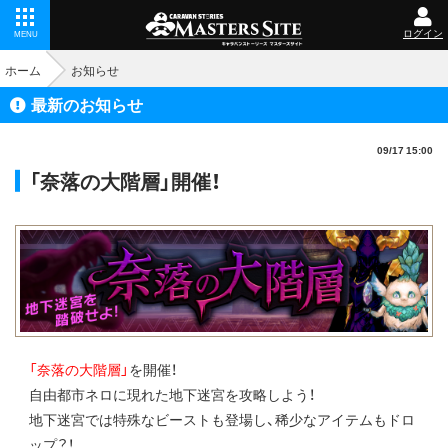
ログイン
MENU
ホーム
お知らせ
最新のお知らせ
09/17 15:00
「奈落の大階層」開催！
「奈落の大階層」
を開催！
自由都市ネロに現れた地下迷宮を攻略しよう！
地下迷宮では特殊なビーストも登場し、稀少なアイテムもドロ
ップ？！