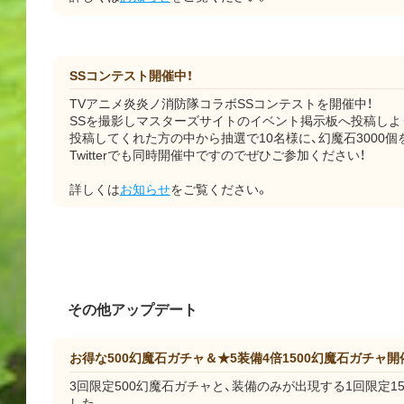
SSコンテスト開催中！
TVアニメ炎炎ノ消防隊コラボSSコンテストを開催中！
SSを撮影しマスターズサイトのイベント掲示板へ投稿しよ
投稿してくれた方の中から抽選で10名様に、幻魔石3000個
Twitterでも同時開催中ですのでぜひご参加ください！
詳しくは
お知らせ
をご覧ください。
その他アップデート
お得な500幻魔石ガチャ＆★5装備4倍1500幻魔石ガチャ開
3回限定500幻魔石ガチャと、装備のみが出現する1回限定1
した。