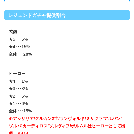
レジェンドガチャ提供割合
装備
★5･･･5%
★4･･･15%
全体･･･20%
ヒーロー
★4･･･1%
★3･･･3%
★2･･･5%
★1･･･6%
全体･･･15%
※アッザリア/グルカン2世/ランヴォルド/ミサクラ/アルバン/
ゾルバ/カーディロス/ソルヴィフ/ポルムルはヒーローとして出
現しません