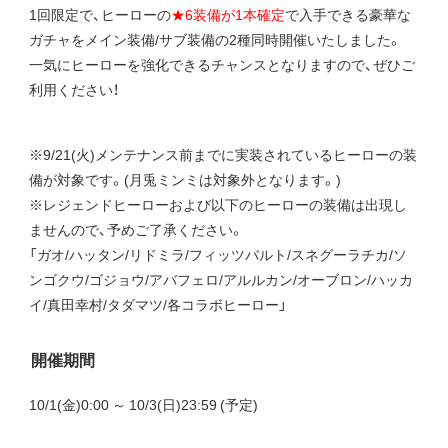
1回限定で、ヒーローの
★6装備が1本確定
で入手できる豪華な
ガチャをメイン装備/サブ装備の2種同時開催いたしました。
一気にヒーローを強化できるチャンスとなりますので、ぜひご
利用ください！
※9/21(火)メンテナンス前までに実装されているヒーローの装
備が対象です。(月兎ミンミは対象外となります。)
※レジェンドヒーローおよび以下のヒーローの装備は出現し
ませんので、予めご了承ください。
「ガオ/ハッタン/リドミラ/フィッツバルト/スネグーラチカ/ソ
ンゴクウ/ゴジョウ/アバフェロ/アルルカン/オーブロン/ハッカ
イ/真田幸村/タダマツ/各コラボヒーロー」
開催期間
10/1(金)0:00 ～ 10/3(日)23:59 (予定)