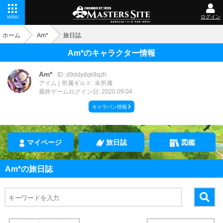
ログイン
MENU
ホーム
Am*
旅日誌
Am*のキャラクター情報
Am*
ID: d9ddydqk9qzh
アイム
所属ギルド: 未所属
最終ゲームログイン日: 2020.09.04
キャラバン情報
マイページ
旅日誌
図鑑
Am*の旅日誌