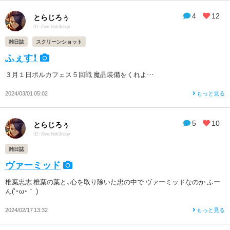
4
12
とらじろぅ
ID: i5wchbk3rcqv
雑日誌
スクリーンショット
ふぇす！
３月１日ポルカフェス５回戦 魔晶装備をくれよ…
2024/03/01 05:02
もっと見る
5
10
とらじろぅ
ID: i5wchbk3rcqv
雑日誌
ヴァーミッド
椎葉忠志 椎葉の葉と、心を取り除いた忠の中で ヴァーミッドなのか ふー
ん(‘・ω・｀ )
2024/02/17 13:32
もっと見る