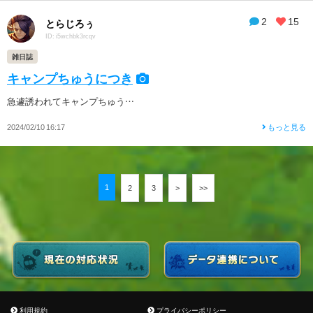
2
15
とらじろぅ
ID: i5wchbk3rcqv
雑日誌
キャンプちゅうにつき
急遽誘われてキャンプちゅう…
2024/02/10 16:17
もっと見る
1
2
3
>
>>
利用規約
プライバシーポリシー