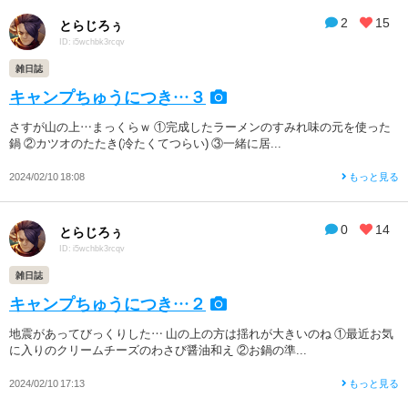
2
15
とらじろぅ
ID: i5wchbk3rcqv
雑日誌
キャンプちゅうにつき…３
さすが山の上…まっくらｗ ①完成したラーメンのすみれ味の元を使った
鍋 ②カツオのたたき(冷たくてつらい) ③一緒に居...
2024/02/10 18:08
もっと見る
0
14
とらじろぅ
ID: i5wchbk3rcqv
雑日誌
キャンプちゅうにつき…２
地震があってびっくりした… 山の上の方は揺れが大きいのね ①最近お気
に入りのクリームチーズのわさび醤油和え ②お鍋の準...
2024/02/10 17:13
もっと見る