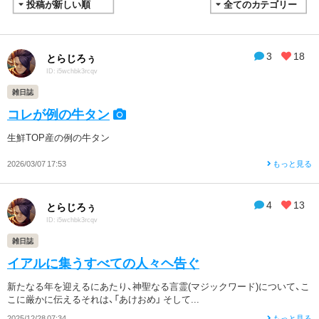
3
18
とらじろぅ
ID: i5wchbk3rcqv
雑日誌
コレが例の牛タン
生鮮TOP産の例の牛タン
2026/03/07 17:53
もっと見る
4
13
とらじろぅ
ID: i5wchbk3rcqv
雑日誌
イアルに集うすべての人々ヘ告ぐ
​新たなる年を迎えるにあたり、神聖なる言霊(マジックワード)について、こ
こに厳かに伝える ​それは、「あけおめ」 そして...
2025/12/28 07:34
もっと見る