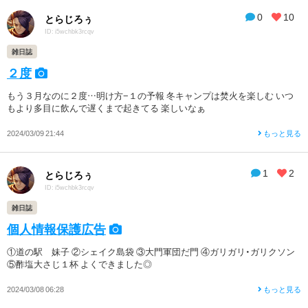
0
10
とらじろぅ
ID: i5wchbk3rcqv
雑日誌
２度
もう３月なのに２度…明け方−１の予報 冬キャンプは焚火を楽しむ いつ
もより多目に飲んで遅くまで起きてる 楽しいなぁ
2024/03/09 21:44
もっと見る
1
2
とらじろぅ
ID: i5wchbk3rcqv
雑日誌
個人情報保護広告
①道の駅 妹子 ②シェイク島袋 ③大門軍団だ門 ④ガリガリ・ガリクソン
⑤酢塩大さじ１杯 よくできました◎
2024/03/08 06:28
もっと見る