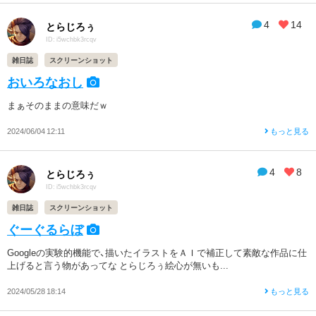
4
14
とらじろぅ
ID: i5wchbk3rcqv
雑日誌
スクリーンショット
おいろなおし
まぁそのままの意味だｗ
2024/06/04 12:11
もっと見る
4
8
とらじろぅ
ID: i5wchbk3rcqv
雑日誌
スクリーンショット
ぐーぐるらぼ
Googleの実験的機能で、描いたイラストをＡＩで補正して素敵な作品に仕
上げると言う物があってな とらじろぅ絵心が無いも...
2024/05/28 18:14
もっと見る