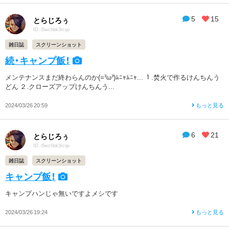
5
15
とらじろぅ
ID: i5wchbk3rcqv
雑日誌
スクリーンショット
続・キャンプ飯！
メンテナンスまだ終わらんのか(=³ω³)ﾑﾆｬﾑﾆｬ... １.焚火で作るけんちんう
どん ２.クローズアップけんちんう...
2024/03/26 20:59
もっと見る
6
21
とらじろぅ
ID: i5wchbk3rcqv
雑日誌
スクリーンショット
キャンプ飯！
キャンプハンじゃ無いですよメシです
2024/03/26 19:24
もっと見る