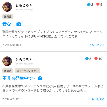
2
9
とらじろぅ
ID: i5wchbk3rcqv
雑日誌
昔な…
聖闘士星矢ゾディアックブレイブってスマホゲームやってたのよ ゲーム
エイトってサイトに攻略wiki的な物があって、そこで新...
2024/05/01 18:43
もっと見る
8
10
とらじろぅ
ID: i5wchbk3rcqv
雑日誌
スクリーンショット
不具合発生中で…
不具合発生中でメンテナンス中だから、新規リリースのサガエメラルドビ
ヨンドでもダウンロードして暇つぶししてようと思ったら ...
2024/04/25 12:18
もっと見る