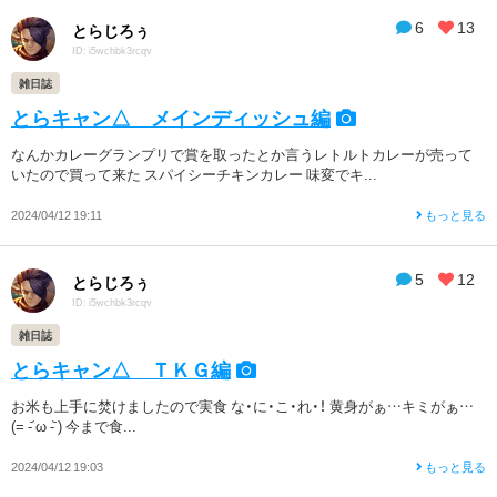
6
13
とらじろぅ
ID: i5wchbk3rcqv
雑日誌
とらキャン△ メインディッシュ編
なんかカレーグランプリで賞を取ったとか言うレトルトカレーが売って
いたので買って来た スパイシーチキンカレー 味変でキ...
2024/04/12 19:11
もっと見る
5
12
とらじろぅ
ID: i5wchbk3rcqv
雑日誌
とらキャン△ ＴＫＧ編
お米も上手に焚けましたので実食 な・に・こ・れ・！ 黄身がぁ…キミがぁ…
(= -᷄ ω -᷅ ) 今まで食...
2024/04/12 19:03
もっと見る