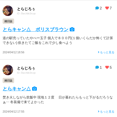
2
7
とらじろぅ
ID: i5wchbk3rcqv
雑日誌
とらキャン△ ボリスブラウン
道の駅売っていたやべー玉子 個入で８００円(１個いくらだか怖くて計算
できない) 炊きたてご飯をこれで少し食べよう
2024/04/12 18:56
もっと見る
1
5
とらじろぅ
ID: i5wchbk3rcqv
雑日誌
とらキャン△
焚き火しながら炊飯中 現地１２度 日が暮れたらもっと下がるだろうな
ぁ… 冬装備で来てよかった
2024/04/12 17:55
もっと見る