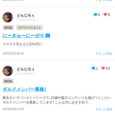
0
8
とらじろぅ
ID: i5wchbk3rcqv
雑日誌
スクリーンショット
にーきゅーにーぜろ
３０００石もろた(ƠωƠ)♡
2025/12/11 06:30
もっと見る
1
10
とらじろぅ
ID: i5wchbk3rcqv
雑日誌
ギルドメンバー募集！
新生キャラバンストーリーズで、討滅や協力コンテンツを遊びつくしたい
ギルドメンバーを募集しています！ こんな方におすすめで...
2024/07/09 13:00
もっと見る