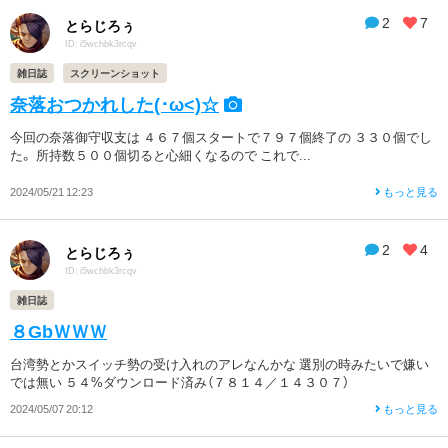
2
7
とらじろぅ
ID: i5wchbk3rcqv
雑日誌
スクリーンショット
奈落おつかれした(･ω<)☆
今回の奈落御守収支は ４６７個スタートで７９７個終了の ３３０個でし
た。 所持数５００個切ると心細くなるので これで...
2024/05/21 12:23
もっと見る
2
4
とらじろぅ
ID: i5wchbk3rcqv
雑日誌
８GbＷＷＷ
台湾勢とかスイッチ勢の受け入れのアレなんかな 選別の時みたいで嫌い
では無い ５４%ダウンロード済み（７８１４／１４３０７）
2024/05/07 20:12
もっと見る