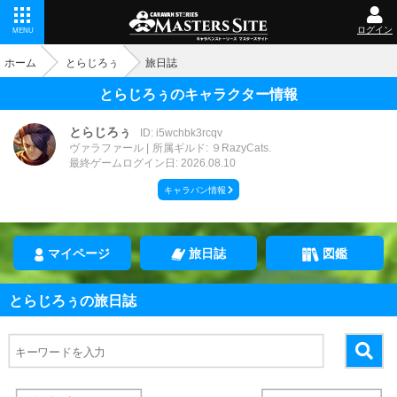
ログイン
MENU
ホーム
とらじろぅ
旅日誌
とらじろぅのキャラクター情報
とらじろぅ
ID: i5wchbk3rcqv
ヴァラファール
所属ギルド: ９RazyCats.
最終ゲームログイン日: 2026.08.10
キャラバン情報
マイページ
旅日誌
図鑑
とらじろぅの旅日誌