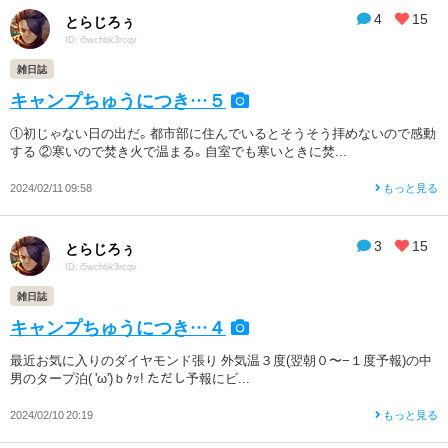
4
15
とらじろぅ
ID: i5wchbk3rcqv
雑日誌
キャンプちゅうにつき…５
①初じゃない日の出だ。都市部に住んでいるとそうそう拝めないので感動
する ②寒いので焚き火で温まる。自室でも寒いときに焚...
2024/02/11 09:58
もっと見る
3
15
とらじろぅ
ID: i5wchbk3rcqv
雑日誌
キャンプちゅうにつき…４
最近お気に入りのダイヤモンド張り 外気温３度(翌朝０〜−１度予報)の中
男のタープ泊( 'ω')ｂｸｯ! ただし予報にビ...
2024/02/10 20:19
もっと見る