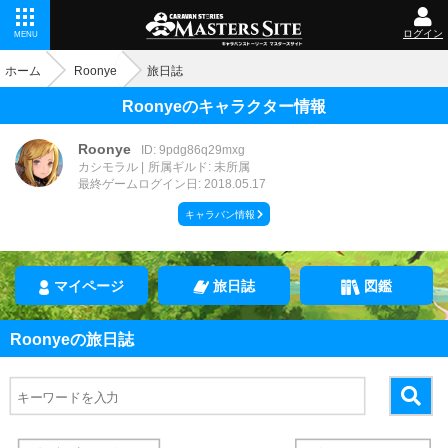
ログイン
MENU
ホーム
Roonye
旅日誌
Roonyeのキャラクター情報
Roonye
ID: 9pdg86q29mxg
カシモラル
所属ギルド: 未所属
最終ゲームログイン日: 2018.05.17
キャラバン情報
マイページ
旅日誌
図鑑
Roonyeの旅日誌