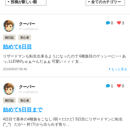
0
3
クーパー
ID: sz2jfhrjjmyd
雑日誌
初心者
始めて6日目
リザードマンも転生出来るようになったので 6種族目のゲッシーに・・・ あ
っ、LLENNちゅぁ〜んだぁぁ 可愛いィィィ 女...
2019/05/07 06:46
もっと見る
1
0
クーパー
ID: sz2jfhrjjmyd
雑日誌
初心者
始めて5日目まで
4日目で基本の4種族をこなし（弱々だけど） 5日目にリザードマンに転生
(^_^) だが・・ 村（?）から出られず焦り...