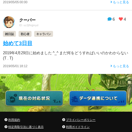
2019/05/05 00:00
もっと見る
6
4
クーパー
ID: sz2jfhrjjmyd
雑日誌
初心者
キャラバン
始めて3日目
2019年4月29日に始めました ^_^ まだ何をどうすればいいのかわからない
(T . T)
2019/05/01 18:12
もっと見る
利用規約
プライバシーポリシー
特定商取引法に基づく表示
利用ガイドライン