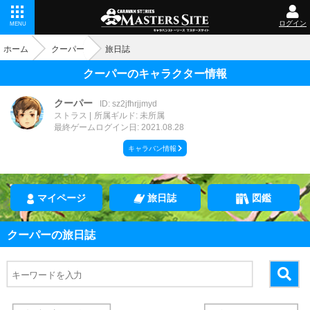
ログイン
MENU
ホーム
クーパー
旅日誌
クーパーのキャラクター情報
クーパー
ID: sz2jfhrjjmyd
ストラス
所属ギルド: 未所属
最終ゲームログイン日: 2021.08.28
キャラバン情報
マイページ
旅日誌
図鑑
クーパーの旅日誌